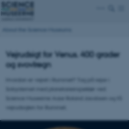
Dansk
About the Science Museums
Vejrudsigt for Venus. 400 grader
og svovlregn
Hvordan er vejret i Rummet? Tag på rejse i
Solsystemet med planetarieinspektør ved
Science Museerne Aase Roland Jacobsen og få
vejrudsigten for Rummet.