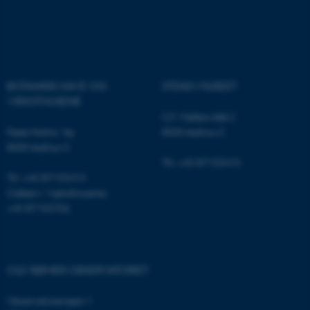
These cookies make it
possible to use basic website
functionality, e.g. navigation
BOTANISK HAVE OG
STENO MUSEET
etc. The website does not
VÆKSTHUSENE
work without these cookies.
C.F. Møllers Allé 2
Peter Holms Vej
8000 Aarhus C
8000 Aarhus C
Tlf.: +45 87155415
Name
Provider / Domain
Tlf.: +45 87155415
Cafeen i Væksthusene:
be_typo_user
TYPO3 Association
.au.dk
+45 87155706
OLE RØMER OBSERVATORIET
Observatorievejen 1