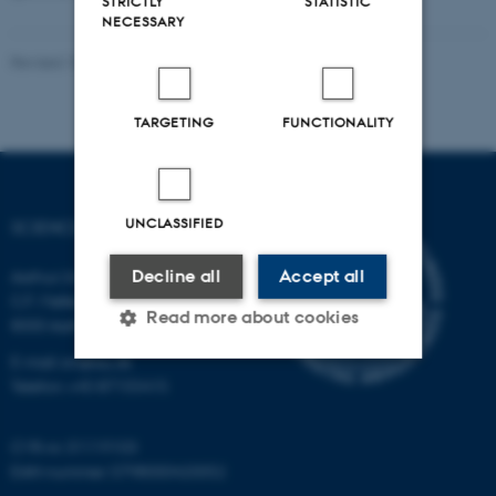
STRICTLY
STATISTIC
NECESSARY
Revised 10.04.2026
-
Science Museerne
TARGETING
FUNCTIONALITY
UNCLASSIFIED
SCIENCE MUSEUMS
Aarhus University
Decline all
Accept all
C.F. Møllers Allé 2
Read more about cookies
8000 Aarhus C
E-mail: sm@au.dk
Telefon: +45 87155415
Strictly necessary
Statistic
Targeting
Functionality
CVR-nr: 31119103
EAN-nummer: 5798000420052
Unclassified