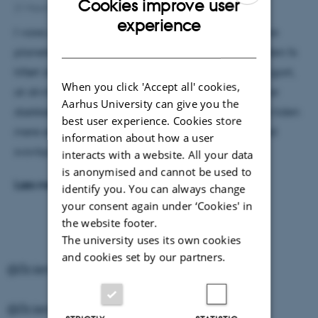
Cookies improve user
21 March 2022
ENGLISH
experience
I vores solsystem er der ekstreme vejrforhold på flere
DANISH
planeter. På Venus har aktive vulkaner på overfladen fx
tilført store mængder CO
til atmosfæren. Det har gjort,
2
When you click 'Accept all' cookies,
at drivhuseffekten er helt løbet løbsk, og planeten er
Aarhus University can give you the
dækket af et tykt skydække. Temperaturen er hele tiden
best user experience. Cookies store
mere end 400 grader, og når det regner, er det med
information about how a user
svovlsyre.
interacts with a website. All your data
is anonymised and cannot be used to
Læs mere på Astrobloggen
identify you. You can always change
your consent again under ‘Cookies' in
the website footer.
The university uses its own cookies
and cookies set by our partners.
@ScienceMuseerne on Instagram
@ScienceMuseerne on Instagram