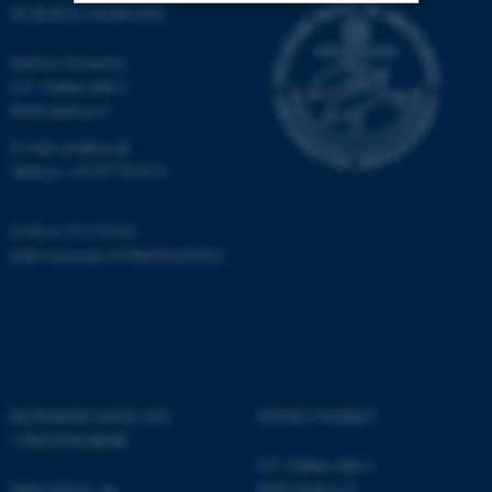
SCIENCE MUSEUMS
Strictly necessary
Statistic
Aarhus University
C.F. Møllers Allé 2
Targeting
Functionality
8000 Aarhus C
Unclassified
E-mail: sm@au.dk
Telefon: +45 87155415
These cookies make it
CVR-nr: 31119103
possible to use basic website
EAN-nummer: 5798000420052
functionality, e.g. navigation
etc. The website does not
work without these cookies.
BOTANISK HAVE OG
STENO MUSEET
Name
Provider / Domain
VÆKSTHUSENE
be_typo_user
TYPO3 Association
C.F. Møllers Allé 2
.au.dk
Peter Holms Vej
8000 Aarhus C