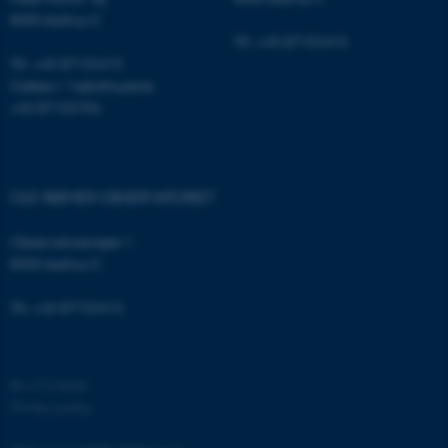
8000 Aarhus C
Tlf.: +45 87155415
Tlf.: +45 87155415
Cafeen i Væksthusene:
+45 87155706
fe_typo_user
Typo3 Association
.au.dk
OLE RØMER OBSERVATORIET
Observatorievejen 1
8000 Aarhus C
Tlf.: +45 87155415
©
—
Cookies
Privacy policy