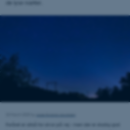
de lyse nætter.
Aase Roland Jacobsen
20 March 2025
by
Foråret er altså for alvor på vej – men der er stadig god