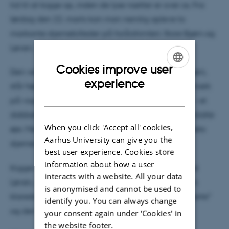
tid til at kigge op, inden de lyse nætter er over os. Fra
lørdag den 22. marts kan man nemlig opleve to
markante stjernebilleder på forårshimlen: Store Bjørn og
Løven.
Cookies improve user
Den velkendte Karlsvogn, som er en del af Store Bjørn,
ENGLISH
experience
står højt på himlen netop nu. I det karakteristiske knæk
DANISH
på vognens stang ses de to stjerner Alcor og Mizar – et
dobbeltstjernesystem, som man kan ane med det blotte
When you click 'Accept all' cookies,
øje. Men faktisk er det ikke bare to stjerner: Det er seks
Aarhus University can give you the
stjerner, som kredser om hinanden.
best user experience. Cookies store
information about how a user
Kigger man mod syd, kan man finde stjernebilledet
interacts with a website. All your data
Løven, der ligner et spejlvendt spørgsmålstegn. Den
is anonymised and cannot be used to
klareste stjerne i Løven hedder Regulus – løvens ”hjerte”
identify you. You can always change
og den funklende prik i spørgsmålstegnet.
your consent again under ‘Cookies' in
the website footer.