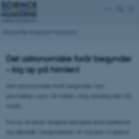
Dansk
About the Science Museums
Det astronomiske forår begynder
– kig op på himlen!
Det astronomiske forår begynder ved
jævndøgn, som i år falder i dag, torsdag den 20.
marts.
Fra nu af bliver dagene længere end nætterne,
og allerede i begyndelsen af maj kan vi opleve