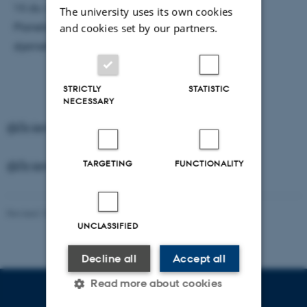
Vil du vide mere om forårshimlen? Så kig forbi
The university uses its own cookies
Planetariet på S
Steno Museet
og find vej på
and cookies set by our partners.
stjernehimlen sammen med os
STRICTLY
STATISTIC
NECESSARY
@ScienceMuseerne on Instagram
TARGETING
FUNCTIONALITY
@ScienceMuseerne on Instagram
Revised 10.04.2026
-
Science Museerne
UNCLASSIFIED
Decline all
Accept all
Read more about cookies