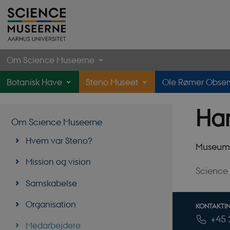
Om Science Museerne
Botanisk Have
Steno Museet
Ole Rømer Observ
Titel
Han
Om Science Museerne
Primær 
Hvem var Steno?
Museums
Mission og vision
Science
Samskabelse
Organisation
KONTAKTI
+45 
TELEFONN
MAILADRES
Medarbejdere