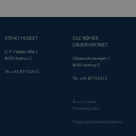
ioner som navigation
STENO MUSEET
OLE RØMER
 applikationer
OBSERVATORIET
get. Dette er en
C. F. Møllers Allé 2
, der bruges til at
r for
8000 Aarhus C
Observatorievejen 1
t er normalt et
8000 Aarhus C
et nummer, hvordan
 specifikt for
Tlf.: +45 87155415
godt eksempel er at
t status for en
Tlf.: +45 87155415
rne.
 applikationer
get. Dette er en
, der bruges til at
©
—
Cookies
r for
t er normalt et
Privatlivspolitik
et nummer, hvordan
 specifikt for
godt eksempel er at
Tilgængelighedserklæring
t status for en
rne.