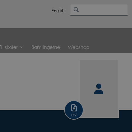
English
Til skoler
Samlingerne
Webshop
CV