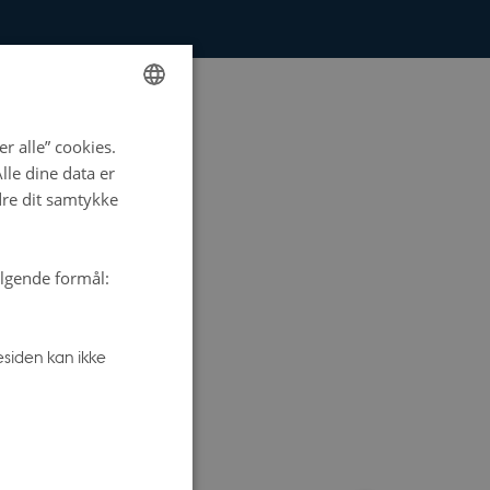
ENGLISH
r alle” cookies.
DANISH
le dine data er
dre dit samtykke
ølgende formål:
siden kan ikke