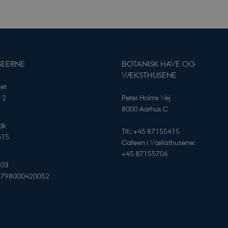
Nødvendige
Statistiske
Marketing
Funktionelle
jælper med at gøre hjemmesiden brugbar ved at aktivere nogle grundlæggende funkt
ikke fungerer uden disse cookies.
Udbyder / Domæne
Udløb
Beskrivelse
SEERNE
BOTANISK HAVE OG
Session
Cookie genereret af
PHP.net
VÆKSTHUSENE
baseret på PHP-spro
app.geckobooking.dk
tet
generel identifikator
opretholde variable
é 2
Peter Holms Vej
brugersessioner. De
8000 Aarhus C
tilfældigt generer
det bruges kan være
webstedet, men et 
dk
opretholde en logge
Tlf.: +45 87155415
415
bruger mellem side
Cafeen i Væksthusene:
Session
Cookie genereret af
PHP.net
+45 87155706
baseret på PHP-spro
sciencemuseerne.app.geckobooking.dk
103
generel identifikator
opretholde variable
5798000420052
brugersessioner. De
tilfældigt generer
det bruges kan være
webstedet, men et 
opretholde en logge
bruger mellem side