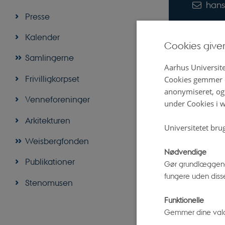
hans
Presse
Kalender
Cookies give
Samlingerne
Aarhus Universite
Udva
Frivilligkorpset
Cookies gemmer o
anonymiseret, og 
Venneforeninger
under Cookies i w
BOG
Arkitekturen
Ole 
Universitetet bru
folke
Weisbergfonden
Buhl,
Nødvendige
Publikationer
Gør grundlæggend
Steno
fungere uden diss
Stenomusen
Funktionelle
Digital
version
Gemmer dine valg p
vedhæfte