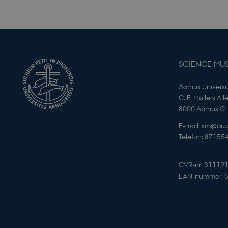
Nødvendige cookies h
mm. Hjemmesiden kan 
Navn
SCIENCE MU
PHPSESSID
Aarhus Universi
C. F. Møllers All
8000 Aarhus C
E-mail: sm@au.
Telefon: 87155
PHPSESSID
CVR-nr: 31119
EAN-nummer: 