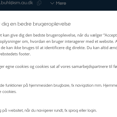
Kopier
.buhl@sm.au.dk
Mere
telefonnummer
Kopier
mailadresse
r dig en bedre brugeroplevelse
t kan give dig den bedste brugeroplevelse, når du vælger ”Accepte
lgte publikationer
Flere
plysninger om, hvordan en bruger interagerer med et website. Al
de kan ikke bruges til at identificere dig direkte. Du kan altid æn
ebstedets footer.
Rømer-Observatoriet: – forskning og
ger egne cookies og cookies sat af vores samarbejdspartnere til f
oplysning i 100 år
 H. +2.
e funktioner på hjemmesiden brugbare, fx navigation mm. Hjemme
 Museets Venner
e cookies.
å websitet, når du navigerer rundt, fx sprog eller login.
t