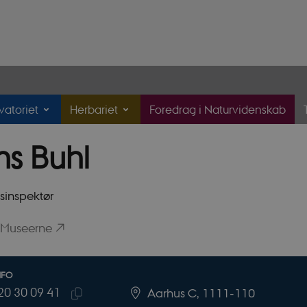
atoriet
Herbariet
Foredrag i Naturvidenskab
s Buhl
tilknytning
inspektør
 Museerne
NFO
20 30 09 41
UMMER
SE
Aarhus C, 1111-110