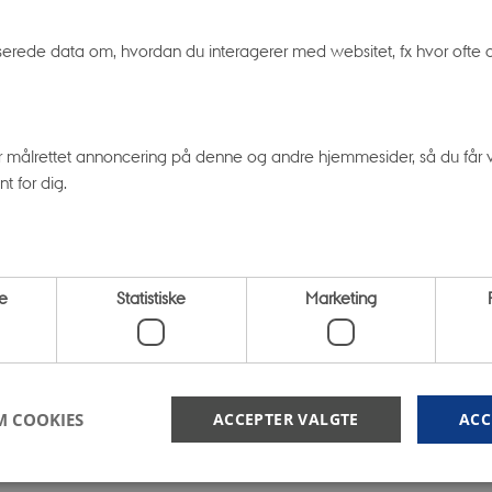
Flere
te aktiviteter
erede data om, hvordan du interagerer med websitet, fx hvor ofte og
RAG OG MUNDTLIGE BIDRAG
FOREDRAG OG MUNDTLIGE B
 Horrebow: - fra
Sfærernes harmoni: - 
r målrettet annoncering på denne og andre hjemmesider, så du får vi
dreng til professor i
videnskabshistorie om
t for dig.
onomi
forholdet mellem mus
fysik
ember 2016
11. oktober 2016
e
Statistiske
Marketing
M COOKIES
ACCEPTER VALGTE
ACC
.2026
-
Science Museerne