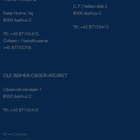
C. F. Møllers Allé 2
Peter Holms Vej
8000 Aarhus C
8000 Aarhus C
Tlf.: +45 87155415
Tlf.: +45 87155415
Cafeen i Væksthusene:
+45 87155706
OLE RØMER OBSERVATORIET
Observatorievejen 1
8000 Aarhus C
CookieScriptConsent
CookieScript
sciencemuseerne.dk
Tlf.: +45 87155415
©
—
Cookies