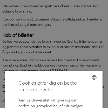
Ole Rømer Observatoriet vil typisk blive åbnet 15 minutter før den
aktuelle forevisning.
Vær opmærksom på, at dørene lukkes til starttidspunktet. Herefter er
der ikke adgang til forevisningen.
Køb af billetter
Deltag i vores spændende forevisninger, og få et kig til fjerne stjerner
og planeter i observatoriets teleskop, eller hør om astronomi i den 112
år gamle bygning – alt efter vejret.
Alle er velkomne. Handicap-hjælpere har fri entré til observatoriets
formidlingstilbud. Giv os blot besked i forvejen om, at der kommer en
hjælper med på sm@au.dk eller 87 15 54 15.
Læs mere om tilgængelighed
.
Cookies giver dig en bedre
Obs!
Billetter frigives kl. 18.00 den 1. i hver måned for den kommende
brugeroplevelse
ENGLISH
måned.
DANISH
Læs mere om stjerneforevisningerne, og tilgå billetkøb
.
Aarhus Universitet kan give dig den
bedste brugeroplevelse, når du vælger