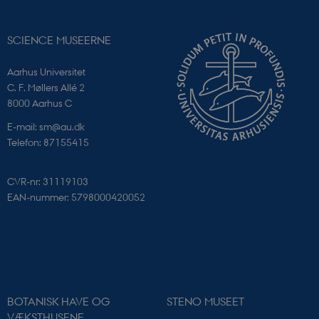
Navn
Udbyder / Domæne
PHPSESSID
PHP.net
SCIENCE MUSEERNE
app.geckobooking.dk
Aarhus Universitet
C. F. Møllers Allé 2
8000 Aarhus C
E-mail: sm@au.dk
Telefon: 87155415
CVR-nr: 31119103
EAN-nummer: 5798000420052
PHPSESSID
PHP.net
BOTANISK HAVE OG
STENO MUSEET
sciencemuseerne.app.geckobookin
VÆKSTHUSENE