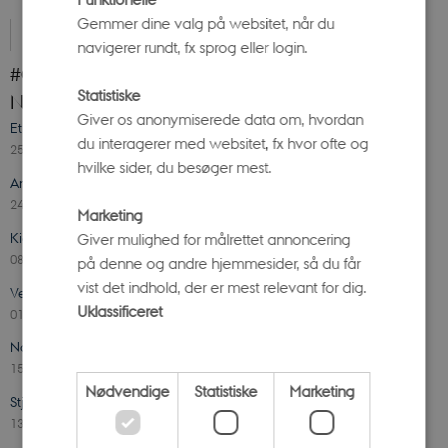
Gemmer dine valg på websitet, når du
Ole Rømer Observatoriet
navigerer rundt, fx sprog eller login.
#OleRømerObservatoriet på Instagram
Statistiske
Nyheder
Giver os anonymiserede data om, hvordan
Et år med Ole Rømer Observatoriet – 380 år med Ole Rømer
du interagerer med websitet, fx hvor ofte og
25. september 2024
-
Ole Rømer-Observatoriet
hvilke sider, du besøger mest.
Andreas Mogensen giver Dannebrog til Science Museerne
24. september 2024
-
Ole Rømer-Observatoriet
Marketing
Kig op! Endelig er de lyse nætter forbi
Giver mulighed for målrettet annoncering
08. august 2024
-
Ole Rømer-Observatoriet
på denne og andre hjemmesider, så du får
vist det indhold, der er mest relevant for dig.
Velkommen hjem, Andreas Mogensen
Uklassificeret
01. maj 2024
-
Ole Rømer-Observatoriet
Når dagen bliver længere end natten
15. marts 2024
-
Ole Rømer-Observatoriet
Nødvendige
Statistiske
Marketing
Stjerner og galakser set i superteleskop på Ole Rømer Observatoriet
13. marts 2024
-
Ole Rømer-Observatoriet