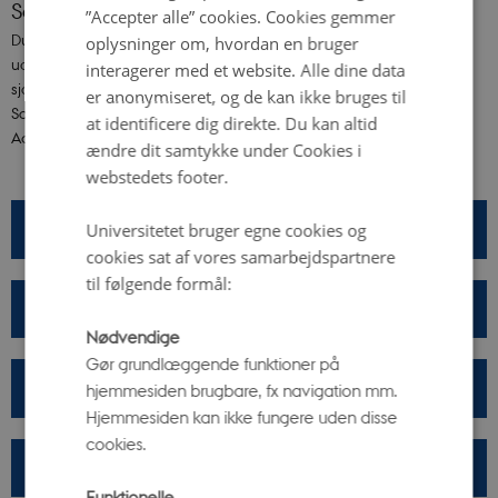
Scienceparken er åben året rundt
”Accepter alle” cookies. Cookies gemmer
Du kan opleve Scienceparken og den smukke observatoriebygning
oplysninger om, hvordan en bruger
ude fra året rundt. Gå på opdagelse i parken, og find de forskellige
interagerer med et website. Alle dine data
sjove og lærerige formidlingstiltag, der gemmer sig rundt omkring.
er anonymiseret, og de kan ikke bruges til
Scienceparken er en del af det rekreative område Kongelunden i
at identificere dig direkte. Du kan altid
Aarhus.
ændre dit samtykke under Cookies i
webstedets footer.
ÅBNINGSTIDER
Universitetet bruger egne cookies og
cookies sat af vores samarbejdspartnere
til følgende formål:
PRAKTISK INFORMATION
Nødvendige
Gør grundlæggende funktioner på
PLANLÆG BESØG
hjemmesiden brugbare, fx navigation mm.
Hjemmesiden kan ikke fungere uden disse
cookies.
NAT PÅ OBSERVATORIET
Funktionelle