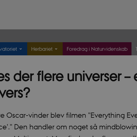
atoriet
Herbariet
Foredrag i Naturvidenskab
s der flere universer – 
ivers?
ore Oscar-vinder blev filmen "Everything E
nce’." Den handler om noget så mindblowi