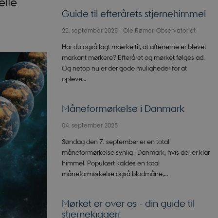
elle
Guide til efterårets stjernehimmel
22. september 2025
-
Ole Rømer-Observatoriet
Har du også lagt mærke til, at aftenerne er blevet
markant mørkere? Efteråret og mørket følges ad.
Og netop nu er der gode muligheder for at
opleve…
Måneformørkelse i Danmark
04. september 2025
Søndag den 7. september er en total
måneformørkelse synlig i Danmark, hvis der er klar
himmel. Populært kaldes en total
måneformørkelse også blodmåne,…
Mørket er over os - din guide til
stjernekiggeri