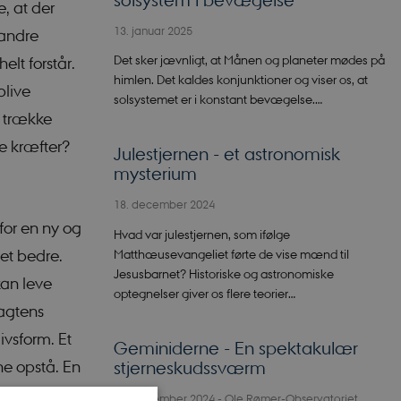
e, at der
13. januar 2025
 andre
Det sker jævnligt, at Månen og planeter mødes på
elt forstår.
himlen. Det kaldes konjunktioner og viser os, at
blive
solsystemet er i konstant bevægelse.…
t trække
re kræfter?
Julestjernen - et astronomisk
mysterium
18. december 2024
for en ny og
Hvad var julestjernen, som ifølge
set bedre.
Matthæusevangeliet førte de vise mænd til
Jesusbarnet? Historiske og astronomiske
kan leve
optegnelser giver os flere teorier…
sagtens
ivsform. Et
Geminiderne - En spektakulær
nne opstå. En
stjerneskudssværm
13. december 2024
-
Ole Rømer-Observatoriet