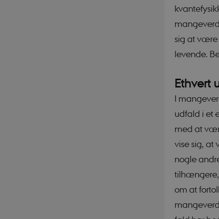
Nødvendige cookies h
kvantefysik
mm. Hjemmesiden kan 
mangeverden
Navn
sig at være
CookieScriptConse
levende. Beg
Ethvert 
PHPSESSID
I mangeverd
udfald i et
med at være
vise sig, at
nogle andre
PHPSESSID
tilhængere,
om at forto
mangeverden