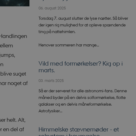
06. august 2025
Torsdag 7. august slutter de lyse nætter. Så bliver
der igen rig mulighed for at opleve spændende
ting på nattehimlen.
” Handlingen
Henover sommeren har mange…
mellem
 jumps,
Vild med formørkelser? Kig op i
en
marts.
blive suget
03. marts 2025
 har noget af
Så er der serveret for alle astronomi-fans. Denne
måned byder på en delvis solformørkelse, flotte
galakser og en delvis måneformørkelse.
Astrofysiker…
 helt. Alt,
Himmelske stævnemøder - et
 en del af
solsystem i bevægelse