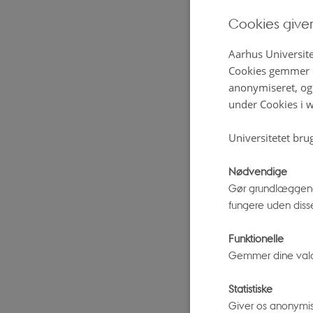
De fleste fo
Cookies give
måder, man 
Aarhus Universite
Cookies gemmer o
To overo
anonymiseret, og 
Den første m
under Cookies i w
en eksplosi
Universitetet bru
forstå den s
hånden og m
Nødvendige
du måle de
Gør grundlæggend
fungere uden diss
langt fra hi
Funktionelle
Universe
Gemmer dine valg p
Men hvad sta
Statistiske
slags over-u
Giver os anonymis