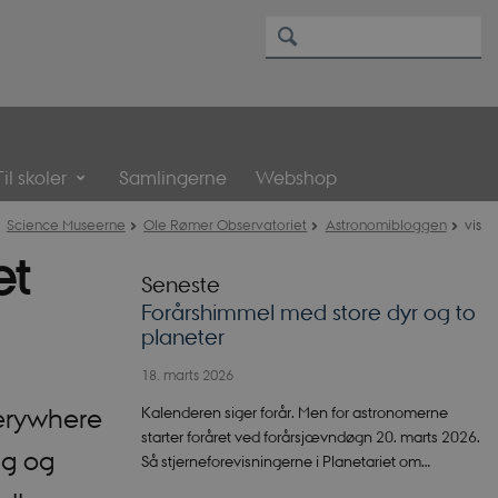
Til skoler
Samlingerne
Webshop
Science Museerne
Ole Rømer Observatoriet
Astronomibloggen
vis
et
Seneste
Forårshimmel med store dyr og to
planeter
18. marts 2026
Kalenderen siger forår. Men for astronomerne
verywhere
starter foråret ved forårsjævndøgn 20. marts 2026.
ng og
Så stjerneforevisningerne i Planetariet om…