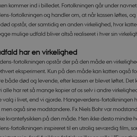
jælper med at gøre hjemmesiden brugbar ved at aktivere nogle grundlæggende funkt
ken kommer ind i billedet. Fortolkningen går under navnet
ikke fungerer uden disse cookies.
s-fortolkningen og handler om, at når kassen løftes, og 
Udbyder / Domæne
Udløb
Beskrivelse
 død opstår, der samtidig en anden virkelighed, hvor katte
nt
1 år
Denne cookie bruge
CookieScript
Script.com-tjeneste
sciencemuseerne.dk
ge mulige udfald bliver altså realiseret i hver sin virkeli
præferencer om sam
besøgende. Det er 
Cookie-Script.com
fungerer korrekt.
udfald har en virkelighed
Session
Cookie genereret a
PHP.net
ens-fortolkningen opstår der på den måde en virkelighed
baseret på PHP-spr
sciencemuseerne.app.geckobooking.dk
generel identifikato
opretholde variable
 ethvert eksperiment. Kun på den måde kan katten også fo
brugersessioner. De
tilfældigt generer
 både død og levende, efter kassen er blevet løftet. Det 
det bruges kan være
webstedet, men et 
 vi alle har ret så mange kopier af os selv i andre virkelighe
opretholde en logge
bruger mellem side
 valg i livet, end vi gjorde. Mangeverdens-fortolkningen h
Session
Cookie genereret a
PHP.net
 men også sine modstandere. Fx Niels Bohr var modstand
baseret på PHP-spr
app.geckobooking.dk
generel identifikato
opretholde variable
lke kvantefysikken på den måde. Men ikke desto mindre h
brugersessioner. De
tilfældigt generer
s-fortolkningen inspireret til en utrolig seværdig film, so
det bruges kan være
webstedet, men et 