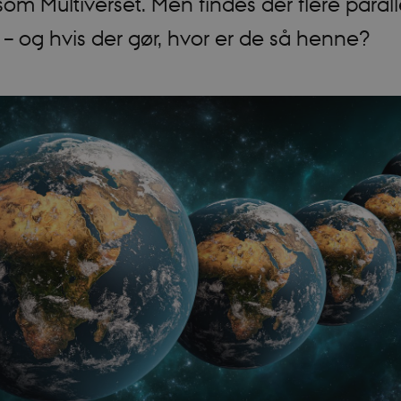
som Multiverset. Men findes der flere parall
 – og hvis der gør, hvor er de så henne?