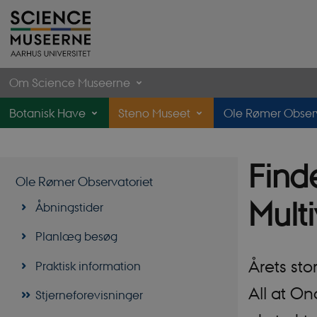
Om Science Museerne
Botanisk Have
Steno Museet
Ole Rømer Observ
Finde
Ole Rømer Observatoriet
Mult
Åbningstider
Planlæg besøg
Årets st
Praktisk information
All at O
Stjerneforevisninger