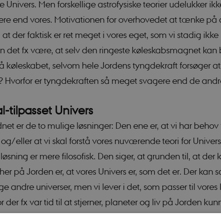
e Univers. Men forskellige astrofysiske teorier udelukker ikk
ere end vores. Motivationen for overhovedet at tænke på
, at der faktisk er ret meget i vores eget, som vi stadig ikke h
 det fx være, at selv den ringeste køleskabsmagnet kan 
 køleskabet, selvom hele Jordens tyngdekraft forsøger a
 Hvorfor er tyngdekraften så meget svagere end de and
l-tilpasset Univers
dnet er de to mulige løsninger: Den ene er, at vi har behov 
 og/eller at vi skal forstå vores nuværende teori for Univer
sning er mere filosofisk. Den siger, at grunden til, at der 
er på Jorden er, at vores Univers er, som det er. Der kan 
 andre universer, men vi lever i det, som passer til vores l
r der fx var tid til at stjerner, planeter og liv på Jorden ku
ok-Univers, som passede præcis til os.