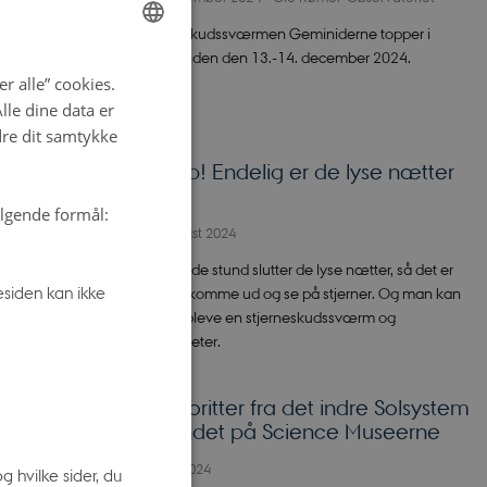
tisk flere
Stjerneskudssværmen Geminiderne topper i
weekenden den 13.-14. december 2024.
ENGLISH
r alle” cookies.
DANISH
le dine data er
dre dit samtykke
s. Her skete
Kig op! Endelig er de lyse nætter
 for at
forbi
ølgende formål:
rmometer i
08. august 2024
erset, vil
I skrivende stund slutter de lyse nætter, så det er
 uendelig
siden kan ikke
med at komme ud og se på stjerner. Og man kan
både opleve en stjerneskudssværm og
gasplaneter.
Meteoritter fra det indre Solsystem
ille os en
er landet på Science Museerne
dselig er til
09. juli 2024
 hvilke sider, du