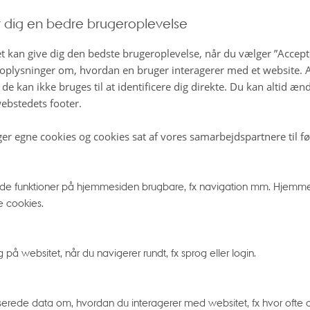
rskere hælder nok mest til den første løsning, men der er fak
r dig en bedre brugeroplevelse
kan forstå eksistensen af flere universer.
t kan give dig den bedste brugeroplevelse, når du vælger ”Accepte
plysninger om, hvordan en bruger interagerer med et website. Al
rdnede muligheder for flere universer
de kan ikke bruges til at identificere dig direkte. Du kan altid æn
ulighed er at spole tiden tilbage til det helt tidlige Univer
ebstedets footer.
v udvidelse af Universet kaldet inflation, som er nødvendig
ger egne cookies og cookies sat af vores samarbejdspartnere til f
tore grad af ensartethed i vores Univers. Tager du fx et te
åler temperaturen to tilfældige steder i tomrummet i Univ
n samme temperatur, selvom de to steder ligger nærmest
e funktioner på hjemmesiden brugbare, fx navigation mm. Hjemme
e cookies.
nanden. Universet er altså helt enormt ensartet.
t som en boble i et over-univers
å websitet, når du navigerer rundt, fx sprog eller login.
rtede inflationen? Nogle forskere foreslår, at vi skal forest
nivers, hvor betingelserne for den eksplosive udvidelse plu
erede data om, hvordan du interagerer med websitet, fx hvor ofte og