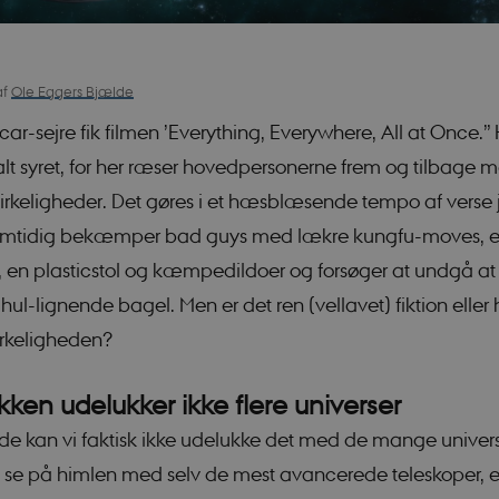
Ole Eggers Bjælde
af
car-sejre fik filmen ’Everything, Everywhere, All at Once.
talt syret, for her ræser hovedpersonerne frem og tilbage 
 virkeligheder. Det gøres i et hæsblæsende tempo af verse
mtidig bekæmper bad guys med lækre kungfu-moves, 
 en plasticstol og kæmpedildoer og forsøger at undgå at 
t hul-lignende bagel. Men er det ren (vellavet) fiktion eller
virkeligheden?
ikken udelukker ikke flere universer
e kan vi faktisk ikke udelukke det med de mange universer
 se på himlen med selv de mest avancerede teleskoper, er