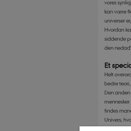
vores synlig
kan være fl
universer er
Hvordan kan
siddende på
den nedad?
Et specia
Helt overor
bedre teori,
Den anden lø
mennesker h
findes mange
Univers, hvo
slags guldl