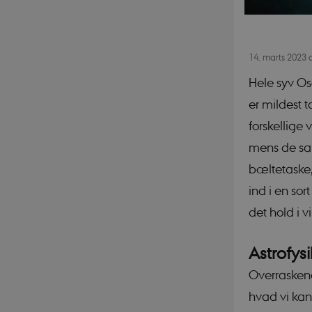
14. marts 2023
Hele syv Os
er mildest 
forskellige
mens de sa
bæltetaske,
ind i en sor
det hold i 
Astrofys
Overraskend
hvad vi kan