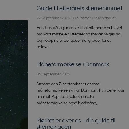
Guide til efterårets stjernehimmel
22. september 2025
-
Ole Rømer-Observatoriet
Har du også lagt mærke til, at aftenerne er blevet
markant mørkere? Efteråret og mørket følges ad.
Og netop nu er der gode muligheder for at
opleve…
Måneformørkelse i Danmark
04. september 2025
Søndag den 7. september er en total
måneformørkelse synlig i Danmark, hvis der er klar
himmel. Populært kaldes en total
måneformørkelse også blodmåne,…
Mørket er over os - din guide til
stjernekiggeri