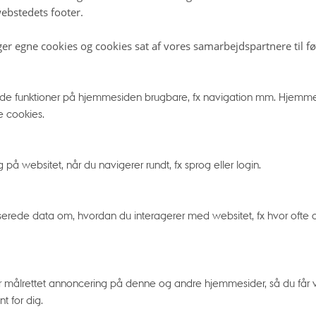
ebstedets footer.
tjerneklar himmel.
ger egne cookies og cookies sat af vores samarbejdspartnere til f
g til mørket
e funktioner på hjemmesiden brugbare, fx navigation mm. Hjemme
e cookies.
re særligt obs på lysforurening, hvis man vil finde nattens
 er rigtigt mørkt, og giv dine øjne mulighed for at vænne sig
gadelamper, lys fra huse, og find et mørkt sted – og lidt v
å websitet, når du navigerer rundt, fx sprog eller login.
 dresscode. Vi har lige haft nymåne, og der er to uger til
 lyset fra Månen vil heller ikke forstyrre så meget.
erede data om, hvordan du interagerer med websitet, fx hvor ofte og
iderne peaker
r målrettet annoncering på denne og andre hjemmesider, så du får vi
ssværmen Perseiderne topper 12.-13. august med op til 
t for dig.