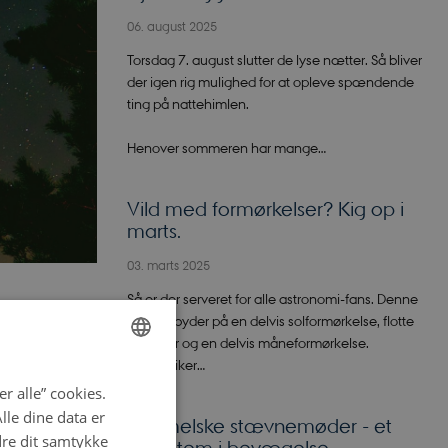
06. august 2025
Torsdag 7. august slutter de lyse nætter. Så bliver
der igen rig mulighed for at opleve spændende
ting på nattehimlen.
Henover sommeren har mange…
Vild med formørkelser? Kig op i
marts.
03. marts 2025
Så er der serveret for alle astronomi-fans. Denne
måned byder på en delvis solformørkelse, flotte
galakser og en delvis måneformørkelse.
Astrofysiker…
ENGLISH
, fordi
r alle” cookies.
DANISH
at, at vi
le dine data er
Himmelske stævnemøder - et
dre dit samtykke
solsystem i bevægelse
kan igen