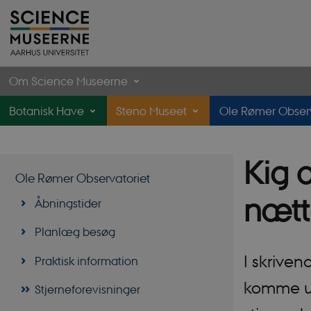
Om Science Museerne
Botanisk Have
Steno Museet
Ole Rømer Observ
Kig o
Ole Rømer Observatoriet
nætt
Åbningstider
Planlæg besøg
I skriven
Praktisk information
komme ud
Stjerneforevisninger