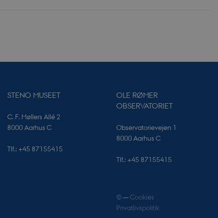
mange andre
samme IP-adresse.
s til at gemme
og privatlivsvalg
ion med webstedet.
ta på den besøgendes
lige politikker for
onlige oplysninger
 deres præferencer
tidige sessioner.
STENO MUSEET
OLE RØMER
OBSERVATORIET
C. F. Møllers Allé 2
ner for at optimere
er af indlejrede
8000 Aarhus C
Observatorievejen 1
ge tjenester.
 registrerer
8000 Aarhus C
 på
eudbyderen til
Tlf.: +45 87155415
på brugerpræferencer
 kan også afgøre,
Tlf.: +45 87155415
rsion af Youtube-
hvilke elementer en
 for at give en
relaterede indhold
ioner og måle den
rowserhistorie.
entifikatorer ikke
©
—
Cookies
Privatlivspolitik
f YouTube. Den
.