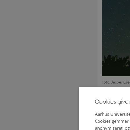
Foto: Jesper Grø
Cookies give
8. august 2024
De lyse næt
Aarhus Universite
Solen ikke 
Cookies gemmer o
anonymiseret, og 
har tusmørke