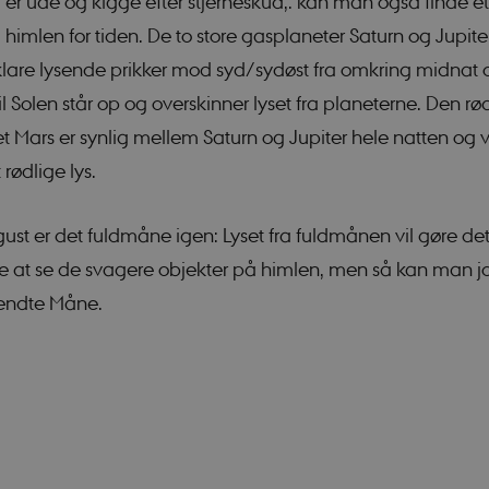
er ude og kigge efter stjerneskud,. kan man også finde et
brugersessioner. De
tilfældigt generer
 himlen for tiden. De to store gasplaneter Saturn og Jupite
det bruges kan være
webstedet, men et 
klare lysende prikker mod syd/sydøst fra omkring midnat 
opretholde en logge
bruger mellem side
il Solen står op og overskinner lyset fra planeterne. Den rø
Session
Cookie genereret af
PHP.net
 Mars er synlig mellem Saturn og Jupiter hele natten og vil
baseret på PHP-spro
sciencemuseerne.app.geckobooking.dk
generel identifikator
opretholde variable
rødlige lys.
brugersessioner. De
tilfældigt generer
det bruges kan være
webstedet, men et 
ust er det fuldmåne igen: Lyset fra fuldmånen vil gøre de
opretholde en logge
bruger mellem side
e at se de svagere objekter på himlen, men så kan man jo
nt
1 år
Denne cookie bruge
CookieScript
kendte Måne.
Script.com-tjenesten
sciencemuseerne.dk
præferencer om sam
besøgende. Det er 
Cookie-Script.com 
fungerer korrekt.
.vimeo.com
Session
Denne _cfuvid-cooki
Cloudflare WAF mul
mellem individuelle
den samme IP-adre
som ikke leverer coo
sandsynligvis bliv
og kan muligvis ikk