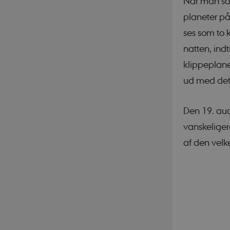
Når man så 
planeter på
ses som to 
natten, indt
PHPSESSID
klippeplanet
ud med det 
Den 19. aug
vanskeliger
CookieScriptConse
af den vel
_cfuvid