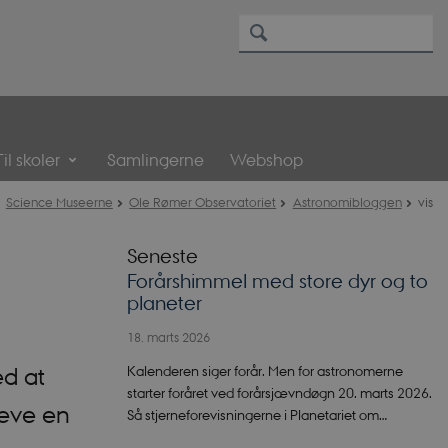
Til skoler
Samlingerne
Webshop
Science Museerne
Ole Rømer Observatoriet
Astronomibloggen
vis
Seneste
Forårshimmel med store dyr og to
planeter
18. marts 2026
Kalenderen siger forår. Men for astronomerne
ed at
starter foråret ved forårsjævndøgn 20. marts 2026.
leve en
Så stjerneforevisningerne i Planetariet om…