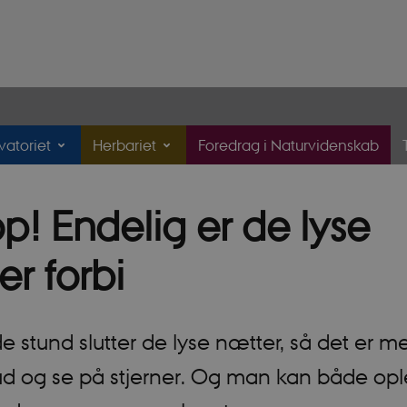
atoriet
Herbariet
Foredrag i Naturvidenskab
p! Endelig er de lyse
er forbi
de stund slutter de lyse nætter, så det er m
 og se på stjerner. Og man kan både op