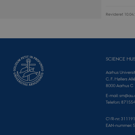
Revideret 10.04
VISITOR_PRIVACY_
SCIENCE MU
Udbyder 
Navn
Navn
Domæne
Aarhus Universi
Navn
YSC
_cfuvid
.elfsight
C. F. Møllers All
nmstat
8000 Aarhus C
VISITOR_INFO1_LIV
E-mail: sm@au.
Telefon: 87155
elfsight_viewed_rec
__Secure-
ROLLOUT_TOKEN
CVR-nr: 31119
EAN-nummer: 
__Secure-YNID