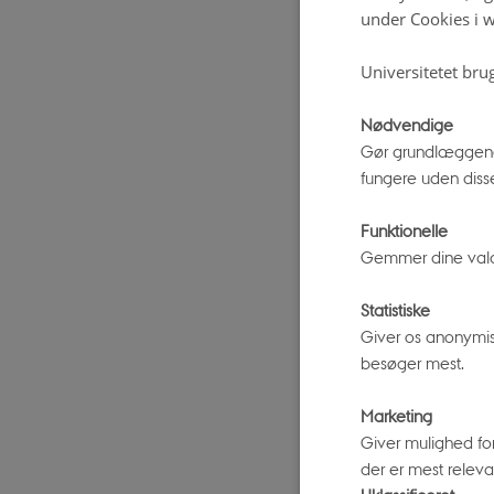
under Cookies i w
opleve en s
Universitetet bru
Væn di
Nødvendige
Gør grundlæggend
fungere uden diss
Man skal væ
Vent til det
Funktionelle
Tag væk fra 
Gemmer dine valg p
også en god
Statistiske
fuldmåne, så
Giver os anonymis
besøger mest.
Perse
Marketing
Giver mulighed fo
Stjerneskud
der er mest relevan