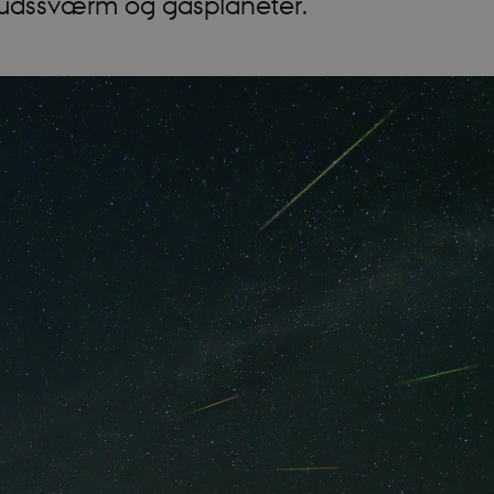
kudssværm og gasplaneter.