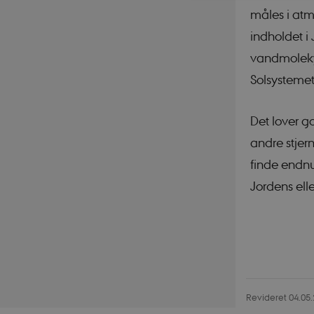
måles i atm
indholdet i
Nødvendige cookies h
vandmoleky
mm. Hjemmesiden kan 
Solsystemet
Navn
CookieScriptConse
Det lover go
andre stje
finde endn
PHPSESSID
Jordens ell
PHPSESSID
Revideret 04.05