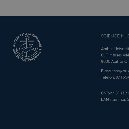
VISITOR_PRIVACY_
SCIENCE MU
Aarhus Universi
C. F. Møllers All
8000 Aarhus C
E-mail: sm@au.
__cf_bm
Telefon: 87155
CVR-nr: 31119
EAN-nummer: 
Udbyder 
Navn
Navn
Domæne
Navn
YSC
_cfuvid
.elfsight
nmstat