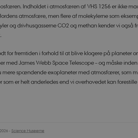
osfæren. Indholdet i atmosfæren af VHS 1256 er ikke mag
Nødvendige
Statistiske
Marketing
Funktionelle
 Jordens atmosfære, men flere af molekylerne som eksem
jælper med at gøre hjemmesiden brugbar ved at aktivere nogle grundlæggende funkt
ler og drivhusgasserne CO2 og methan kender vi også f
ikke fungerer uden disse cookies.
.
Udbyder / Domæne
Udløb
Beskrivelse
nt
1 år
Denne cookie bruge
CookieScript
Script.com-tjeneste
sciencemuseerne.dk
dt for fremtiden i forhold til at blive klogere på planeter 
præferencer om sam
besøgende. Det er 
Cookie-Script.com
rner med James Webb Space Telescope – og måske inden
fungerer korrekt.
u mere spændende exoplaneter med atmosfærer, som m
Session
Cookie genereret a
PHP.net
baseret på PHP-spr
sciencemuseerne.app.geckobooking.dk
er som er helt anderledes end vi overhovedet kan forestille
generel identifikato
opretholde variable
brugersessioner. De
tilfældigt generer
det bruges kan være
webstedet, men et 
opretholde en logge
bruger mellem side
Session
Cookie genereret a
PHP.net
baseret på PHP-spr
app.geckobooking.dk
.2026
-
Science Museerne
generel identifikato
opretholde variable