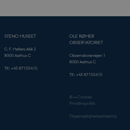
t er normalt et
et nummer, hvordan
 specifikt for
godt eksempel er at
t status for en
rne.
s til at gemme
 og privatlivsvalg
STENO MUSEET
OLE RØMER
ion med webstedet.
OBSERVATORIET
a på den
ke om forskellige
C. F. Møllers Allé 2
ttelse af personlige
tillinger, så deres
8000 Aarhus C
Observatorievejen 1
hædret i fremtidige
8000 Aarhus C
Tlf.: +45 87155415
 to distinguish
Tlf.: +45 87155415
d bots. This is
ebsite, in order to
on the use of their
©
—
Cookies
Privatlivspolitik
Tilgængelighedserklæring
ner for at optimere
er af indlejrede
ge tjenester.
 registrerer
 på