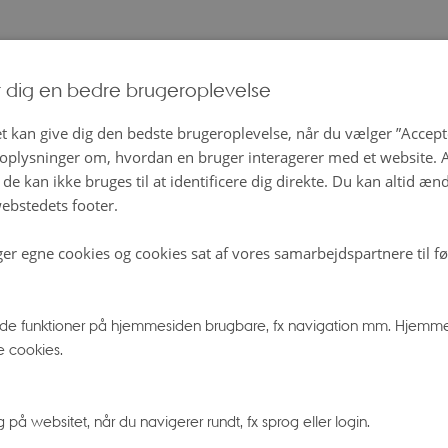
Ole Eggers Bjælde
af
r dig en bedre brugeroplevelse
som arbejder med at observere exoplaneter med Webb S
ar 22. marts 2023 offentliggjort fundet af en exoplanet 
t kan give dig den bedste brugeroplevelse, når du vælger ”Accepte
estående af vand, CO2, sand, støv, metan og flere andr
plysninger om, hvordan en bruger interagerer med et website. Al
de kan ikke bruges til at identificere dig direkte. Du kan altid æn
ebstedets footer.
 kaldes VHS 1256b og befinder sig 40 lysår fra Solsysteme
ge længere væk end den nærmeste stjerne – og dermed i
ger egne cookies og cookies sat af vores samarbejdspartnere til f
abolag i Mælkevejsgalaksen.
e funktioner på hjemmesiden brugbare, fx navigation mm. Hjemme
rledes exoplanet
e cookies.
s atmosfære e i en konstant tilstand af tumult, hvor varm
toppen af atmosfæren, mens koldere materiale synker m
å websitet, når du navigerer rundt, fx sprog eller login.
 overflade. Det får exoplanetens lysstyrke til konstant at