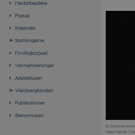
Medarbejdere
Presse
Kalender
Samlingerne
Frivilligkorpset
Venneforeninger
Arkitekturen
Weisbergfonden
Publikationer
Stenomusen
En kunstnerisk f
højre hjørne. Cre