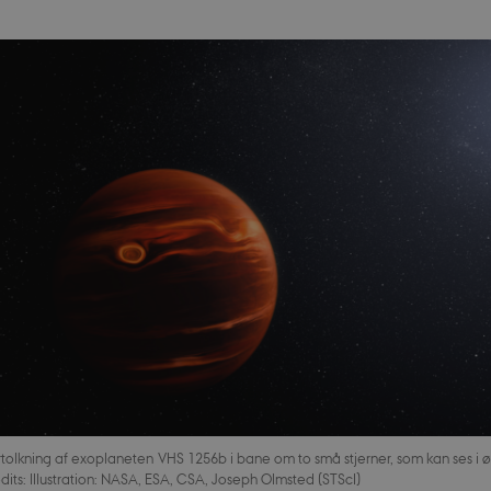
ortolkning af exoplaneten VHS 1256b i bane om to små stjerner, som kan ses i 
dits: Illustration: NASA, ESA, CSA, Joseph Olmsted (STScI)