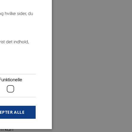
iver
 hvilke sider, du
st det indhold,
kategorien
 exoplaneten
 mellem
e bane, og
Funktionelle
er lang tid
EPTER ALLE
 bane og en
om kan