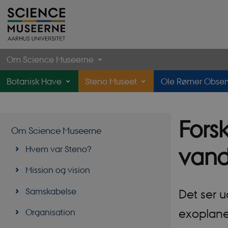
Om Science Museerne
Botanisk Have
Steno Museet
Ole Rømer Observ
Fors
Om Science Museerne
Hvem var Steno?
vand
Mission og vision
Samskabelse
Det ser 
Organisation
exoplane