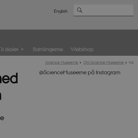
English
Til skoler
Samlingerne
Webshop
Science Museerne
Om Science Museerne
vis
@ScienceMuseerne på Instagram
med
n
de