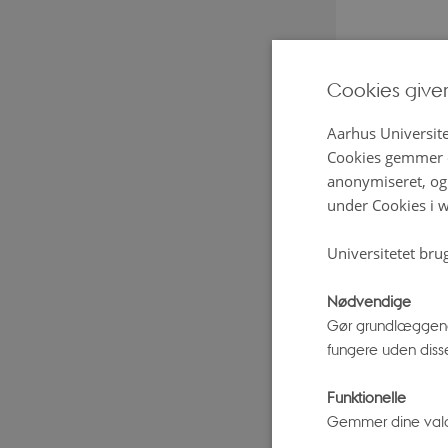
27. marts 2023
Cookies give
Forskere, 
Telescope h
Aarhus Universite
atmosfære b
Cookies gemmer o
anonymiseret, og 
under Cookies i w
Exoplaneten
ca. 10 gan
Universitetet bru
kosmiske n
Nødvendige
Gør grundlæggend
En ande
fungere uden diss
Exoplaneten
søger mod 
Funktionelle
Gemmer dine valg p
exoplaneten