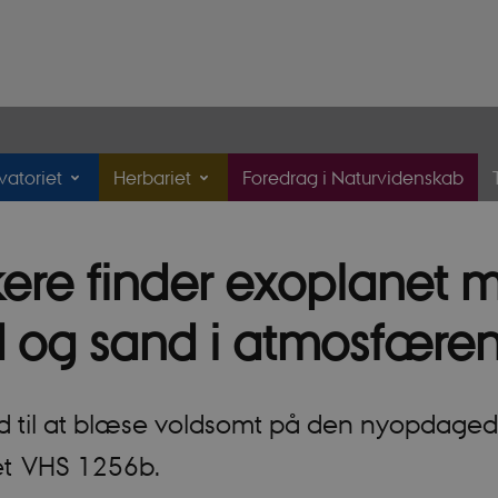
atoriet
Herbariet
Foredrag i Naturvidenskab
kere finder exoplanet 
 og sand i atmosfære
ud til at blæse voldsomt på den nyopdage
t VHS 1256b.