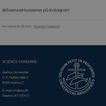
@ScienceMuseerne på Instagram
Revideret 04.05.2026
-
Science Museerne
SCIENCE MUSEERNE
PHPSESSID
PHP.net
Aarhus Universitet
app.geckobooking.dk
C. F. Møllers Allé 2
8000 Aarhus C
E-mail: sm@au.dk
Telefon: 87155415