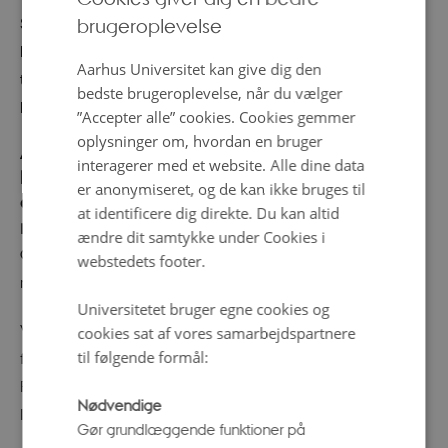
Som før nedlukningen vil der være ekstra rengøring og
brugeroplevelse
ENGLISH
håndsprit til museets gæster. Berøringspunkter som
DANISH
Aarhus Universitet kan give dig den
touchskærme, høretelefoner og trykknapper afsprittes
bedste brugeroplevelse, når du vælger
kontinuerligt.
”Accepter alle” cookies. Cookies gemmer
oplysninger om, hvordan en bruger
Adgang til Væksthusene og Steno Museet
interagerer med et website. Alle dine data
kræver, at man kan fremvise et gyldigt
er anonymiseret, og de kan ikke bruges til
coronapas, og at man overholder de gældende
at identificere dig direkte. Du kan altid
retningslinjer.
ændre dit samtykke under Cookies i
Ole Rømer-Observatoriet har aflyst sine forevisninger for
webstedets footer.
resten af sæsonen.
Universitetet bruger egne cookies og
Væksthusenes Cafe vil tilbyde takeaway og mulighed
cookies sat af vores samarbejdspartnere
til følgende formål:
for at spise i gårdhaven med begrænset antal pladser.
For at følge restriktionerne vil cafeen indtil videre være
Nødvendige
lukket for siddende gæster.
Gør grundlæggende funktioner på