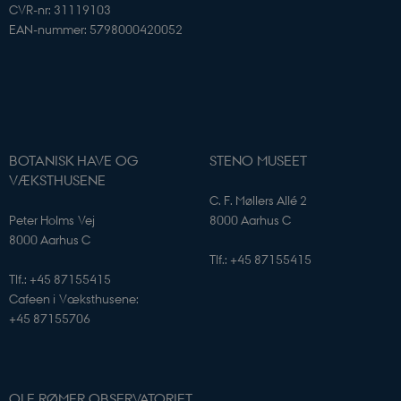
CVR-nr: 31119103
EAN-nummer: 5798000420052
BOTANISK HAVE OG
STENO MUSEET
VÆKSTHUSENE
VISITOR_PRIVACY_METADATA
YouTube
.youtube.com
C. F. Møllers Allé 2
Peter Holms Vej
8000 Aarhus C
8000 Aarhus C
Tlf.: +45 87155415
Tlf.: +45 87155415
Cafeen i Væksthusene:
+45 87155706
OLE RØMER OBSERVATORIET