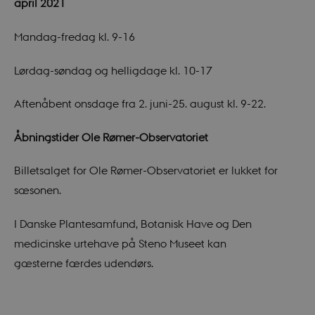
april 2021
Funktionelle
Nødvendige cookies hjælper med at gøre
Mandag-fredag kl. 9-16
hjemmesiden brugbar ved at aktivere nogle
grundlæggende funktioner som navigation mm.
Hjemmesiden kan ikke fungerer uden disse cookies.
Lørdag-søndag og helligdage kl. 10-17
Navn
Udbyder / Domæne
Aftenåbent onsdage fra 2. juni-25. august kl. 9-22.
CookieScriptConsent
CookieScript
sciencemuseerne.dk
Åbningstider Ole Rømer-Observatoriet
Billetsalget for Ole Rømer-Observatoriet er lukket for
sæsonen.
I Danske Plantesamfund, Botanisk Have og Den
medicinske urtehave på Steno Museet kan
PHPSESSID
gæsterne færdes udendørs.
PHP.net
sciencemuseerne.app.geckobookin