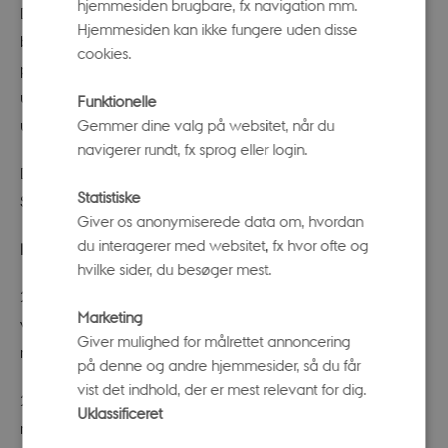
hjemmesiden brugbare, fx navigation mm.
Der vil desuden være begrænsning på, hvor mange
Hjemmesiden kan ikke fungere uden disse
besøgende der må være på samme tid og øget
cookies.
personale til at guide de besøgende. I museernes
udstillinger vil der være ensrettede veje med pile og
Funktionelle
Gemmer dine valg på websitet, når du
udførlige guidelines for gæsterne.
navigerer rundt, fx sprog eller login.
Der er åbent for skoleklasser i både Væksthusene og på
Statistiske
Steno Museet.
Giver os anonymiserede data om, hvordan
du interagerer med websitet, fx hvor ofte og
Det sker
hvilke sider, du besøger mest.
21. april 2021. Science Museerne genåbner, og
Marketing
vandreudstillingen "H.C. Ørsted på ny - skønheden i
Giver mulighed for målrettet annoncering
naturen” åbner,
på denne og andre hjemmesider, så du får
vist det indhold, der er mest relevant for dig.
22. april 2021. Science Museerne fejrer Earth Day, bl.a.
Uklassificeret
med en digital event for skoleklasser ”Hack din have.”