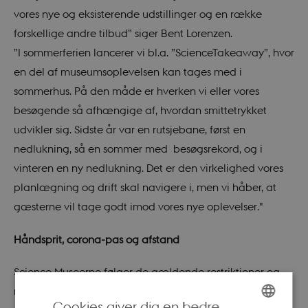
vores nye og eksisterende udstillinger og en række
forskellige andre tilbud” siger Bent Lorenzen.
”I sommerferien lancerer vi bl.a. ”ScienceTakeaway”, hvor
en del af museumsoplevelsen kan tages med i
sommerhus. På den måde er hverken vi eller vores
besøgende så afhængige af, hvordan smittetrykket
udvikler sig. Sidste år var en rutsjebane, først en
nedlukning, så en sommer med besøgsrekord, og i
vinteren en ny nedlukning. Det er den virkelighed vores
planlægning og drift skal navigere i, men vi håber, at
gæsterne vil tage godt imod vores nye oplevelser."
Håndsprit, corona-pas og afstand
Science Museerne følger de gældende restriktioner og
retningslinjer.
Cookies giver dig en bedre