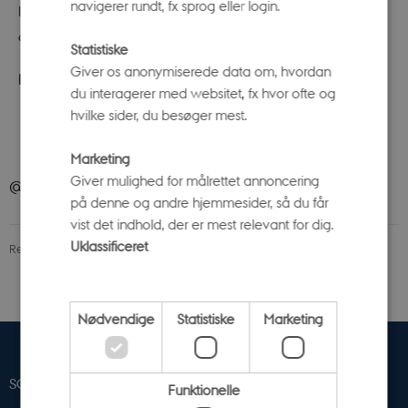
navigerer rundt, fx sprog eller login.
lørdag den 25. november til og med onsdag den 20.
december, hvorefter Væksthusene holder julelukket.
Statistiske
Giver os anonymiserede data om, hvordan
Læs mere
du interagerer med websitet, fx hvor ofte og
hvilke sider, du besøger mest.
Marketing
Giver mulighed for målrettet annoncering
@ScienceMuseerne på Instagram
på denne og andre hjemmesider, så du får
vist det indhold, der er mest relevant for dig.
Uklassificeret
Revideret 04.05.2026
-
Science Museerne
Nødvendige
Statistiske
Marketing
SCIENCE MUSEERNE
Funktionelle