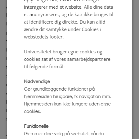
Juleopgaver for hele familien
interagerer med et website. Alle dine data
er anonymiseret, og de kan ikke bruges til
Fra lørdag den 25.11 kan I løse juleopgaver med Spire
at identificere dig direkte. Du kan altid
Ib, og gå på opdagelse blandt Væksthusenes mange
ændre dit samtykke under Cookies i
planter efter de ingredienser, man skal bruge til at lave
webstedets footer.
verdens bedste risalamande. Find fx mandeltræet i
Middelhavshuset, hvor de mange krydderurter fylder
Universitetet bruger egne cookies og
luften med dejlige dufte, og led efter ris og vanilje i det
cookies sat af vores samarbejdspartnere
til følgende formål:
fugtige og varme Tropehus. Hvis I er blevet sultne af jeres
søgen efter planter og ingredienser, kan I besøge cafeen
Nødvendige
og nyde en portion risalamande. Hver weekend er der
Gør grundlæggende funktioner på
også en ny julekage med en af julens frugt eller
hjemmesiden brugbare, fx navigation mm.
krydderier. De krydderier, vi bruger til julebagningen,
Hjemmesiden kan ikke fungere uden disse
kommer ofte fra fjerne lande. I Væksthusene kan I også
cookies.
finde planterne, som krydderierne kommer fra.
Funktionelle
Gemmer dine valg på websitet, når du
Julesmåkagerne og risalamande kan købes i cafeen fra