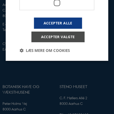
Aarhus Universitet
C. F. Møllers Allé 2
8000 Aarhus C
ACCEPTER ALLE
E-mail: sm@au.dk
Telefon: 87155415
ACCEPTER VALGTE
CVR-nr: 31119103
EAN-nummer: 5798000420052
LÆS MERE OM COOKIES
Nødvendige
Statistiske
Marketing
Funktionelle
BOTANISK HAVE OG
STENO MUSEET
Nødvendige cookies hjælper med at gøre
VÆKSTHUSENE
hjemmesiden brugbar ved at aktivere nogle
grundlæggende funktioner som navigation mm.
C. F. Møllers Allé 2
Hjemmesiden kan ikke fungerer uden disse cookies.
Peter Holms Vej
8000 Aarhus C
Navn
Udbyder / Domæne
8000 Aarhus C