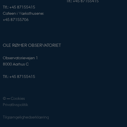
Tlf.: +45 87155415
CookieScriptConsent
CookieScript
sciencemuseerne.dk
Tlf.: +45 87155415
Cafeen i Væksthusene:
+45 87155706
OLE RØMER OBSERVATORIET
Observatorievejen 1
8000 Aarhus C
PHPSESSID
PHP.net
sciencemuseerne.app.geckobookin
Tlf.: +45 87155415
©
—
Cookies
Privatlivspolitik
Tilgængelighedserklæring