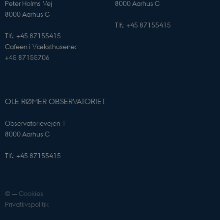
Peter Holms Vej
8000 Aarhus C
8000 Aarhus C
PHPSESSID
PHP.net
sciencemuseerne.app.geckobookin
Tlf.: +45 87155415
Tlf.: +45 87155415
Cafeen i Væksthusene:
+45 87155706
OLE RØMER OBSERVATORIET
Observatorievejen 1
8000 Aarhus C
Tlf.: +45 87155415
©
—
Cookies
PHPSESSID
PHP.net
app.geckobooking.dk
Privatlivspolitik