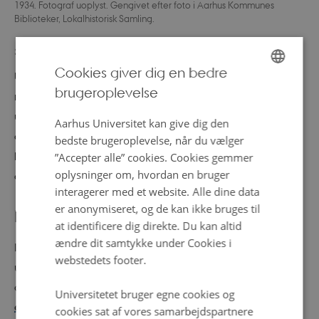
1934. Fotograf uoplyst. Gengivet efter foto i Aarhus Kommunes
Biblioteker, Lokalhistorisk Samling.
Trine Bjerre Mikkelsen
30. juni 2026
af
Cookies giver dig en bedre
Ud over sine kuperede græsarealer, grønne egetræer og
brugeroplevelse
ENGLISH
mange gule bygninger rummer universitetsparken også
utallige gode historier. Og nu kan du også få et
DANISH
Aarhus Universitet kan give dig den
anderledes blik ind i den nye Universitetsby og høre,
bedste brugeroplevelse, når du vælger
hvilke gode historier der gemmer sig bag de røde mure,
”Accepter alle” cookies. Cookies gemmer
oplysninger om, hvordan en bruger
der indtil for nylig var Aarhus Kommunehospital.
interagerer med et website. Alle dine data
er anonymiseret, og de kan ikke bruges til
Fra losseplads til kulturkanon
at identificere dig direkte. Du kan altid
ændre dit samtykke under Cookies i
I slutningen af 1800 tallet var området, hvor
webstedets footer.
universitetsparken ligger, en losseplads og senere kom
der kolonihaver. I 1934 var parken også
hjemsted for
Universitetet bruger egne cookies og
græssende får
.
Og i 2006 blev parken optaget i
cookies sat af vores samarbejdspartnere