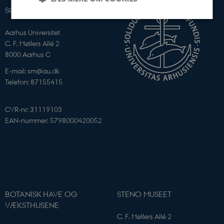
SCIENCE MUSEERNE
Aarhus Universitet
Nødvendige
Statistiske
Marketing
C. F. Møllers Allé 2
Funktionelle
8000 Aarhus C
E-mail: sm@au.dk
Nødvendige cookies hjælper med at gøre
hjemmesiden brugbar ved at aktivere nogle
Telefon: 87155415
grundlæggende funktioner som navigation mm.
Hjemmesiden kan ikke fungerer uden disse cookies.
CVR-nr: 31119103
Navn
Udbyder / Domæne
EAN-nummer: 5798000420052
CookieScriptConsent
CookieScript
sciencemuseerne.dk
BOTANISK HAVE OG
STENO MUSEET
VÆKSTHUSENE
C. F. Møllers Allé 2