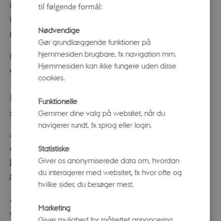
Kulturministeriets Kulturkanon som et af de 12 mest
til følgende formål:
betydningsfulde arkitektoniske værker i Danmark og
Nødvendige
parken.
Gør grundlæggende funktioner på
hjemmesiden brugbare, fx navigation mm.
Book en rundvisning og hør mere om dette og mange
Hjemmesiden kan ikke fungere uden disse
andre spændende ting.
cookies.
Køb billet til en rundvisning i foråret og
Funktionelle
sommeren 2026
Gemmer dine valg på websitet, når du
navigerer rundt, fx sprog eller login.
Alle søndage i perioden 3. maj-28. juni 2026 og 16.
august-27. september 2026.
Statistiske
Giver os anonymiserede data om, hvordan
Køb billet til en rundvisning i Universitetsparken en
du interagerer med websitet, fx hvor ofte og
søndag.
hvilke sider, du besøger mest.
Alle torsdage i skolernes sommerferie i perioden 2. juli-6.
Marketing
august
Giver mulighed for målrettet annoncering