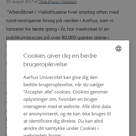
Trine Bjerre Mikkelsen
23. august 2017
af
"Aftenåbnet i Væksthusene hver onsdag aften med
rundvisningerne Smag på verden i Aarhus, som vi
lancerer for første gang i år, har medvirket til en
publikumssucces på over 80.000 gæster alene i
sommermånederne i Væksthusene," siger direktør for
Science Museerne Bent Lorenzen. "Derudover betyder en
Cookies giver dig en bedre
regnvåd sommer og det, at Aarhus er kulturby, helt
brugeroplevelse
ENGLISH
sikkert også noget."
DANISH
Aarhus Universitet kan give dig den
bedste brugeroplevelse, når du vælger
Tilfredse besøgende
”Accepter alle” cookies. Cookies gemmer
Men ikke kun antallet af gæster har betydning. At den
oplysninger om, hvordan en bruger
enkelte gæst får en god oplevelse med sig hjem, er
interagerer med et website. Alle dine data
mindst ligeså vigtigt. "På sociale medier og i vores
er anonymiseret, og de kan ikke bruges til
personlige kontakt med de besøgende får vi masser af
at identificere dig direkte. Du kan altid
god respons tilbage," siger Bent Lorenzen. "Ikke mindst
ændre dit samtykke under Cookies i
webstedets footer.
har vi fået mange positive tilbagemeldinger på