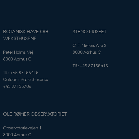
BOTANISK HAVE OG
STENO MUSEET
PHPSESSID
PHP.net
VÆKSTHUSENE
sciencemuseerne.app.geckobookin
C. F. Møllers Allé 2
Peter Holms Vej
8000 Aarhus C
8000 Aarhus C
Tlf.: +45 87155415
Tlf.: +45 87155415
Cafeen i Væksthusene:
+45 87155706
OLE RØMER OBSERVATORIET
Observatorievejen 1
8000 Aarhus C