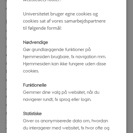
onsdagsrundvisningerne."
Universitetet bruger egne cookies og
cookies sat af vores samarbejdspartnere
Fra nye udstillinger til fokus på nattehimlen
til følgende formål:
Aftenrundvisningerne har stort set været udsolgt hele
sommeren, så Bent Lorenzen har planer om at gentage
Nødvendige
succesen næste år. Men inden er der en lang række
Gør grundlæggende funktioner på
events og udstillinger, som han også håber vil trække
hjemmesiden brugbare, fx navigation mm.
mange folk til. "Fx er der snart efterårsferie på Steno
Hjemmesiden kan ikke fungere uden disse
cookies.
Museet. Denne gang er overskriften Vær opfinder for en
dag, hvor der bl.a. kommer spændende forskere fra
Funktionelle
Aarhus Universitet. Vi slår også dørene op til to nye
Gemmer dine valg på websitet, når du
udstillinger på Steno Museet i 2018. I Væksthusene
navigerer rundt, fx sprog eller login.
arbejder vi med en spektakulær lysinstallation sammen
med CAVI, som forventes at blive lanceret i november
Statistiske
Giver os anonymiserede data om, hvordan
2017. I december har vi julerundvisninger, også i
du interagerer med websitet, fx hvor ofte og
Væksthusene, og på Ole Rømer Observatoriet er der