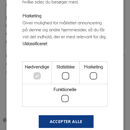
hvilke sider, du besøger mest.
igen forevisninger fra oktober," slutter han.
Marketing
Fakta
Giver mulighed for målrettet annoncering
Det samlede besøgstal for Science Museerne: Ole Rømer-
på denne og andre hjemmesider, så du får
Observatoriet, Steno Museet og Væksthusene er opgjort
vist det indhold, der er mest relevant for dig.
til 201.566 gæster i 2017 i perioden 01.01.-20.08.2017.
Uklassificeret
Besøgstallet for sommerperioden for Science Museerne er
85.371 og er opgjort fra 01.06.-20.08.2017. Væksthusene
Nødvendige
Statistiske
Marketing
står for 80.706 af gæsterne.
Funktionelle
@ScienceMuseerne på Instagram
ACCEPTER ALLE