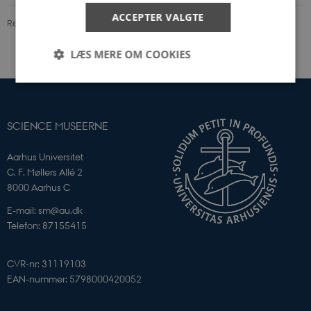
ACCEPTER VALGTE
Revideret 04.05.2026
-
Science Museerne
LÆS MERE OM COOKIES
Nødvendige
Statistiske
Marketing
SCIENCE MUSEERNE
Funktionelle
Aarhus Universitet
Nødvendige cookies hjælper med at gøre
hjemmesiden brugbar ved at aktivere nogle
C. F. Møllers Allé 2
grundlæggende funktioner som navigation mm.
8000 Aarhus C
Hjemmesiden kan ikke fungerer uden disse cookies.
E-mail: sm@au.dk
Navn
Udbyder / Domæne
Telefon: 87155415
CookieScriptConsent
CookieScript
sciencemuseerne.dk
CVR-nr: 31119103
EAN-nummer: 5798000420052