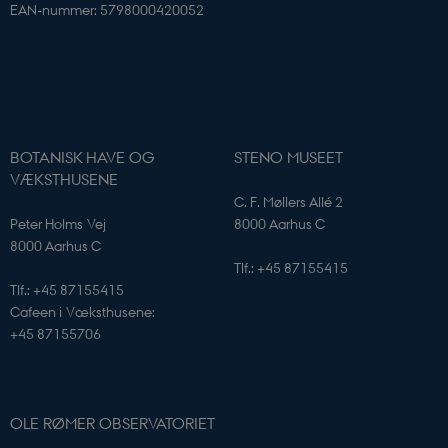
EAN-nummer: 5798000420052
Nødvendige cookies hjælper med at gøre
hjemmesiden brugbar ved at aktivere nogle
grundlæggende funktioner som navigation mm.
Hjemmesiden kan ikke fungerer uden disse cookies.
Navn
Udbyder / Domæne
CookieScriptConsent
CookieScript
sciencemuseerne.dk
BOTANISK HAVE OG
STENO MUSEET
VÆKSTHUSENE
C. F. Møllers Allé 2
Peter Holms Vej
8000 Aarhus C
8000 Aarhus C
Tlf.: +45 87155415
Tlf.: +45 87155415
Cafeen i Væksthusene:
+45 87155706
PHPSESSID
PHP.net
sciencemuseerne.app.geckobookin
OLE RØMER OBSERVATORIET