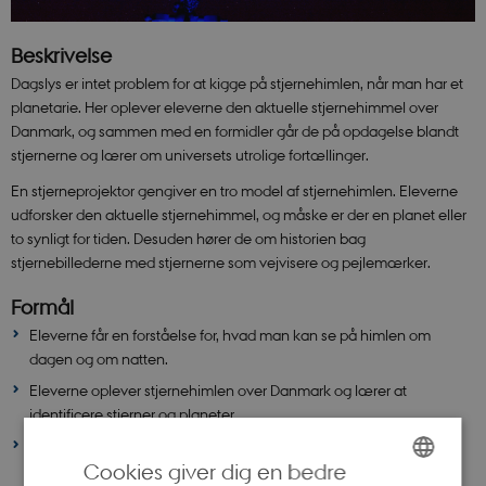
Beskrivelse
Dagslys er intet problem for at kigge på stjernehimlen, når man har et
planetarie. Her oplever eleverne den aktuelle stjernehimmel over
Danmark, og sammen med en formidler går de på opdagelse blandt
stjernerne og lærer om universets utrolige fortællinger.
En stjerneprojektor gengiver en tro model af stjernehimlen. Eleverne
udforsker den aktuelle stjernehimmel, og måske er der en planet eller
to synligt for tiden. Desuden hører de om historien bag
stjernebillederne med stjernerne som vejvisere og pejlemærker.
Formål
Eleverne får en forståelse for, hvad man kan se på himlen om
dagen og om natten.
Eleverne oplever stjernehimlen over Danmark og lærer at
identificere stjerner og planeter.
Eleverne får kendskab til stjernebilleder, og hvordan de kan finde
Cookies giver dig en bedre
vej på himlen.