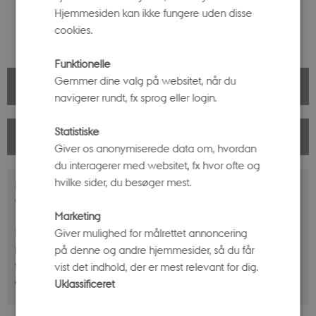
Hjemmesiden kan ikke fungere uden disse
cookies.
Funktionelle
Gemmer dine valg på websitet, når du
PRAKTISKE OPLYSNINGER
navigerer rundt, fx sprog eller login.
Statistiske
LÆRINGSVÆRKTØJER
Giver os anonymiserede data om, hvordan
du interagerer med websitet, fx hvor ofte og
hvilke sider, du besøger mest.
Bestil i god tid
Workshops skal bestilles min. 14 dage før planlagt besøg.
Marketing
Bestil tid til besøg på egen hånd
Giver mulighed for målrettet annoncering
på denne og andre hjemmesider, så du får
Du er velkommen til at vise din klasse rundt selv - men bestil tid i
forvejen. Hvis der er for mange klasser på museerne, forbeholder vi
vist det indhold, der er mest relevant for dig.
os retten til at afvise jer, hvis I ikke har bestilt tid i forvejen.
Uklassificeret