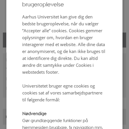
brugeroplevelse
ENGLISH
DANISH
Aarhus Universitet kan give dig den
bedste brugeroplevelse, når du vælger
”Accepter alle” cookies. Cookies gemmer
oplysninger om, hvordan en bruger
PRAKTISKE OPLYSNINGER
interagerer med et website. Alle dine data
er anonymiseret, og de kan ikke bruges til
at identificere dig direkte. Du kan altid
Målgruppe:
0.-3. klasse
ændre dit samtykke under Cookies i
Varighed:
1 time
webstedets footer.
Emne:
Astronomi
Universitetet bruger egne cookies og
Placering:
Steno Museet
cookies sat af vores samarbejdspartnere
til følgende formål:
Nødvendige
Book forestilling
Gør grundlæggende funktioner på
hjemmesiden brugbare, fx navigation mm.