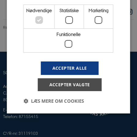
Nødvendige
Statistiske
Marketing
Revideret 10.04.2026
Funktionelle
ACCEPTER ALLE
SCIENCE MUSEERNE
ACCEPTER VALGTE
Aarhus Universitet
C. F. Møllers Allé 2
8000 Aarhus C
LÆS MERE OM COOKIES
E-mail: sm@au.dk
Telefon: 87155415
Nødvendige
Statistiske
Marketing
CVR-nr: 31119103
Funktionelle