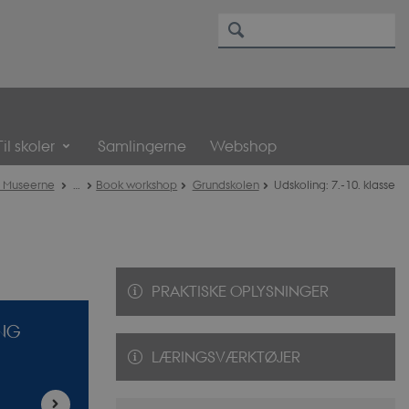
Til skoler
Samlingerne
Webshop
 Museerne
…
Book workshop
Grundskolen
Udskoling: 7.-10. klasse
PRAKTISKE OPLYSNINGER
ING
LÆRINGSVÆRKTØJER