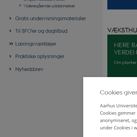
Videregående uddannelser
Gratis undervisningsmaterialer
VÆKSTHU
Til SFO'er og dagtilbud
Læringsværktøjer
MERE B
VERDE
Praktiske oplysninger
Om planter
Nyhedsbrev
Cookies give
OPLEV 
Aarhus Universite
Arternes ti
Cookies gemmer o
anonymiseret, og 
under Cookies i w