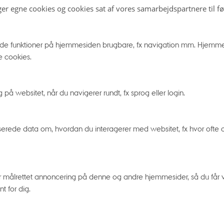
ger egne cookies og cookies sat af vores samarbejdspartnere til f
USEET
e funktioner på hjemmesiden brugbare, fx navigation mm. Hjemme
e cookies.
NSKE
FORSØGSDYR ELLE
DSSYSTEM
MENNESKER?
forebyggelse igennem
Dilemmaer i medicinsk forsk
å websitet, når du navigerer rundt, fx sprog eller login.
erede data om, hvordan du interagerer med websitet, fx hvor ofte og
STJERNERS DANNEL
ERSETE KROP
UDVIKLING
r målrettet annoncering på denne og andre hjemmesider, så du får vi
orskning
Stjerneformidling i Planetari
t for dig.