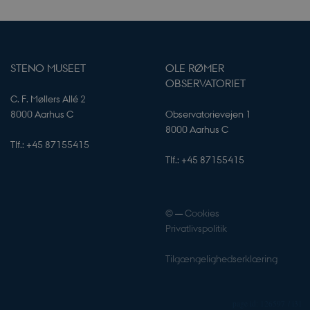
godt eksempel er at
t status for en
rne.
 applikationer
get. Dette er en
, der bruges til at
STENO MUSEET
OLE RØMER
r for
t er normalt et
OBSERVATORIET
et nummer, hvordan
C. F. Møllers Allé 2
 specifikt for
godt eksempel er at
8000 Aarhus C
Observatorievejen 1
t status for en
8000 Aarhus C
rne.
Tlf.: +45 87155415
s af Cookie-
Tlf.: +45 87155415
 til at huske
tykke til
nødvendigt, at
cookiebanner
©
—
Cookies
e bruges til at give
Privatlivspolitik
ighed for at skelne
 brugere, der deler
sse. Besøgende,
kien, vil
Tilgængelighedserklæring
e grupperet sammen
e få adgang til
mange andre
samme IP-adresse.
126597 / i31