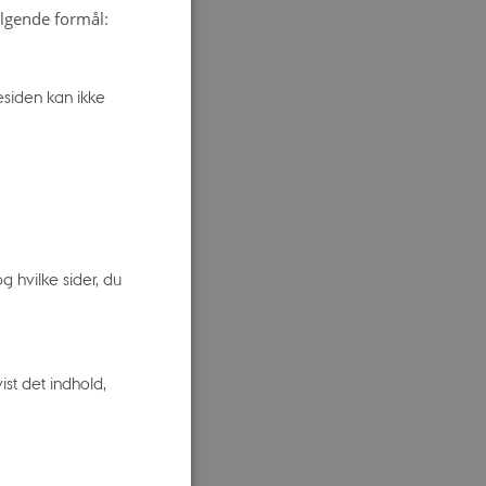
ølgende formål:
siden kan ikke
R
ning
 hvilke sider, du
SE OG
st det indhold,
et