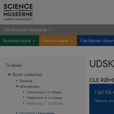
Om Science Museerne
Botanisk Have
Steno Museet
Ole Rømer Observ
UDSK
Til skoler
Book workshop
OLE RØM
Førskole
Grundskolen
NAT PÅ
Indskoling: 0.-3. klasse
Mellemtrin: 4.-6. klasse
Stjerner u
Udskoling: 7.-10. klasse
Ungdomsuddannelser