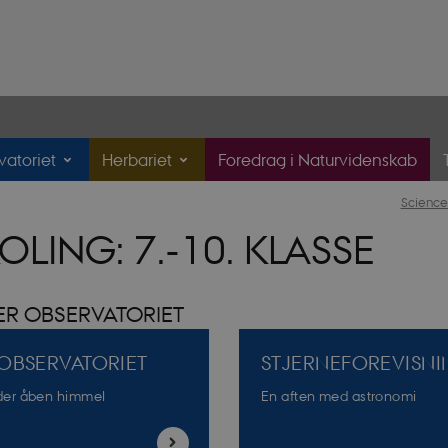
atoriet
Herbariet
Foredrag i Naturvidenskab
Science
OLING: 7.-10. KLASSE
ER OBSERVATORIET
 OBSERVATORIET
STJERNEFOREVISN
nder åben himmel
En aften med astronomi