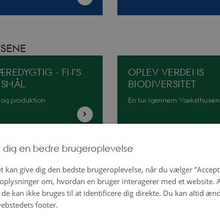
SENE
ÆREDYGTIG - FN'S
OPLEV VERDENS
NSMÅL
BIODIVERSITET
 og produktion
En tur igennem Væksthuse
r dig en bedre brugeroplevelse
EVOLUTIONEN
t kan give dig den bedste brugeroplevelse, når du vælger ”Accepte
lpasning og historie
plysninger om, hvordan en bruger interagerer med et website. Al
de kan ikke bruges til at identificere dig direkte. Du kan altid æn
ebstedets footer.