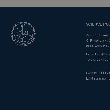
PHPSESSID
SCIENCE MU
Aarhus Universi
C. F. Møllers All
8000 Aarhus C
CookieScriptConse
E-mail: sm@au.
Telefon: 87155
CVR-nr: 31119
_cfuvid
EAN-nummer: 