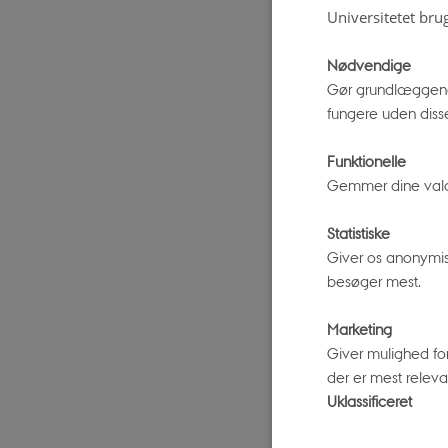
Universitetet bru
STENO M
Nødvendige
Gør grundlæggend
fungere uden diss
DET DA
SUNDHE
Funktionelle
Sygdom og 
Gemmer dine valg p
tiden
Statistiske
Giver os anonymis
besøger mest.
DEN OV
Marketing
Giver mulighed fo
Ulighed i f
der er mest relevan
Uklassificeret