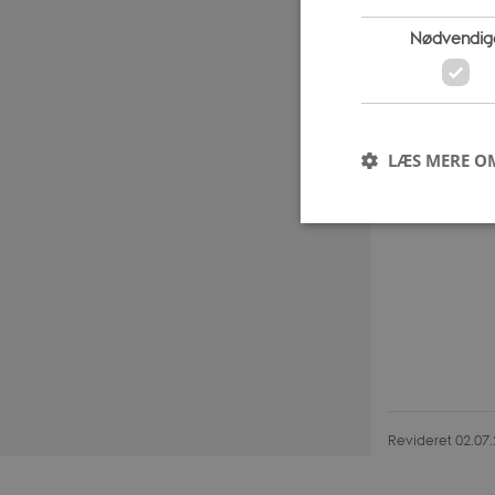
Nødvendig
STJERN
Planetarief
himmelfæ
LÆS MERE O
Nødvendige cookies h
mm. Hjemmesiden kan 
Navn
PHPSESSID
Revideret 02.07