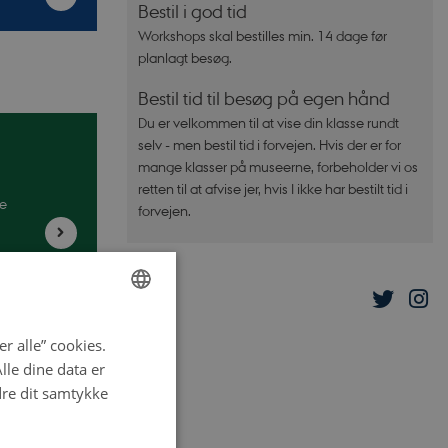
Bestil i god tid
Workshops skal bestilles min. 14 dage før
planlagt besøg.
Bestil tid til besøg på egen hånd
Du er velkommen til at vise din klasse rundt
selv - men bestil tid i forvejen. Hvis der er for
mange klasser på museerne, forbeholder vi os
retten til at afvise jer, hvis I ikke har bestilt tid i
ne
forvejen.
ENGLISH
r alle” cookies.
DANISH
le dine data er
dre dit samtykke