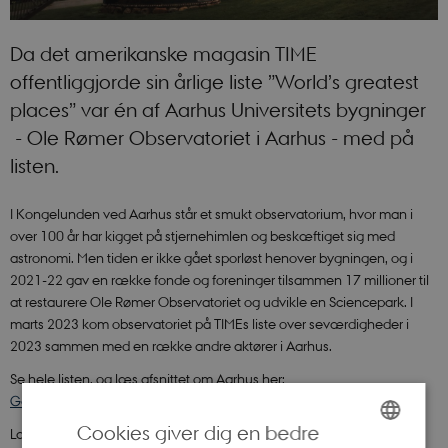
Da det amerikanske magasin TIME
offentliggjorde sin årlige liste ”World’s greatest
places” var én af Aarhus Universitets bygninger
- Ole Rømer Observatoriet i Aarhus - med på
listen.
I Kongelunden ved Aarhus står et smukt observatorium, hvor man i
over 100 år har kigget på stjernehimlen og beskæftiget sig med
astronomi. Men tiden er ikke gået sporløst henover bygningen, og i
2021-22 gav en række fonde og foreninger tilsammen 17 millioner til
at restaurere Ole Rømer Observatoriet og udvikle en Sciencepark. I
marts 2023 kom observatoriet på TIMEs liste over seværdigheder i
2023 sammen med en række andre aktører i Aarhus.
Se hele listen, og læs afsnittet om Aarhus her:
Gå til TIMEs liste The world's greatest places of 2023
Cookies giver dig en bedre
Læs pressemeddelelsen, og find pressebilleder her: