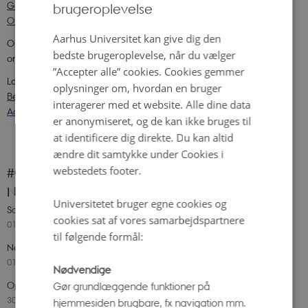
Gå til Via Ritzau for at læse pressemeddelelsen: Ole Rømer
brugeroplevelse
ENGLISH
Observatoriet på liste over verdens bedste steder
DANISH
Aarhus Universitet kan give dig den
Ole Rømer Observatoriet genåbnede 25. september 2023 efter en
bedste brugeroplevelse, når du vælger
omfattende restaurering.
”Accepter alle” cookies. Cookies gemmer
Læs pressemeddelelsen, og find pressebilleder her:
oplysninger om, hvordan en bruger
Besøg Via Ritzau for at læse pressemeddelelsen: Stjerneregn over
interagerer med et website. Alle dine data
Aarhus-observatorie ved højlys dag
er anonymiseret, og de kan ikke bruges til
at identificere dig direkte. Du kan altid
ændre dit samtykke under Cookies i
webstedets footer.
#OleRømerObservatoriet på Instagram
Nyheder
Universitetet bruger egne cookies og
Sommerferie på Science Museerne
cookies sat af vores samarbejdspartnere
01. juli 2026
-
Botanisk Have
til følgende formål:
Nat på observatoriet
01. juli 2026
-
Ole Rømer-Observatoriet
Nødvendige
Oplev solformørkelsen 12. august 2026
Gør grundlæggende funktioner på
30. juni 2026
-
Ole Rømer-Observatoriet
hjemmesiden brugbare, fx navigation mm.