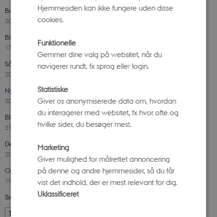
Hjemmesiden kan ikke fungere uden disse
Book en rundvisning i Aarhus Universitetspark og Universitetsbyen
cookies.
30. juni 2026
-
Ole Rømer-Observatoriet
Billetsalget til aprils stjerneforevisninger åbner 1.marts kl. 18
Funktionelle
17. februar 2026
-
Ole Rømer-Observatoriet
Gemmer dine valg på websitet, når du
Så du også nordlyset i går?
navigerer rundt, fx sprog eller login.
20. januar 2026
-
Ole Rømer-Observatoriet
Statistiske
Ny workshop til udskolingen: Byg modeller og forstå Solsystemet
Giver os anonymiserede data om, hvordan
30. april 2025
-
Ole Rømer-Observatoriet
du interagerer med websitet, fx hvor ofte og
Bliv studenterformidler på Science Museerne!
hvilke sider, du besøger mest.
21. marts 2025
-
Botanisk Have
Det astronomiske forår begynder – kig op på himlen!
Marketing
20. marts 2025
-
Ole Rømer-Observatoriet
Giver mulighed for målrettet annoncering
på denne og andre hjemmesider, så du får
Oplev årets astronomiske begivenhed
19. marts 2025
-
Ole Rømer-Observatoriet
vist det indhold, der er mest relevant for dig.
Uklassificeret
Side 1 af 6
1
2
3
…
6
Næste