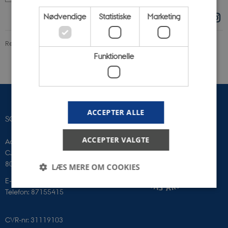
Nødvendige
Statistiske
Marketing
Revideret 10.04.2026
-
Trine Bjerre Mikkelsen
Funktionelle
ACCEPTER ALLE
SCIENCE MUSEERNE
ACCEPTER VALGTE
Aarhus Universitet
C. F. Møllers Allé 2
8000 Aarhus C
LÆS MERE OM COOKIES
E-mail: sm@au.dk
Telefon: 87155415
Nødvendige
Statistiske
Marketing
CVR-nr: 31119103
Funktionelle