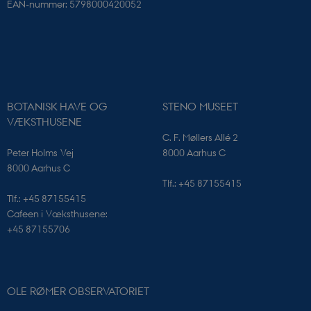
EAN-nummer: 5798000420052
Nødvendige cookies hjælper med at gøre
hjemmesiden brugbar ved at aktivere nogle
grundlæggende funktioner som navigation mm.
Hjemmesiden kan ikke fungerer uden disse cookies.
Navn
Udbyder / Domæne
CookieScriptConsent
CookieScript
sciencemuseerne.dk
BOTANISK HAVE OG
STENO MUSEET
VÆKSTHUSENE
C. F. Møllers Allé 2
Peter Holms Vej
8000 Aarhus C
8000 Aarhus C
Tlf.: +45 87155415
Tlf.: +45 87155415
Cafeen i Væksthusene:
+45 87155706
PHPSESSID
PHP.net
sciencemuseerne.app.geckobookin
OLE RØMER OBSERVATORIET