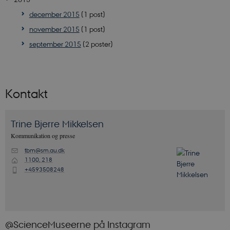
december 2015
(1 post)
november 2015
(1 post)
september 2015
(2 poster)
Kontakt
CookieScriptConsent
CookieScript
sciencemuseerne.dk
Trine Bjerre
Mikkelsen
Kommunikation og presse
tbm@sm.au.dk
M
1100, 218
H
+4593508248
P
_cfuvid
.vimeo.com
@ScienceMuseerne på Instagram