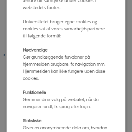
ændre dit samtykke under Cookies i
juni 2022
(5 poster)
webstedets footer.
maj 2022
(4 poster)
april 2022
(1 post)
Universitetet bruger egne cookies og
cookies sat af vores samarbejdspartnere
marts 2022
(3 poster)
til følgende formål:
februar 2022
(4 poster)
januar 2022
(3 poster)
Nødvendige
2021
Gør grundlæggende funktioner på
hjemmesiden brugbare, fx navigation mm.
december 2021
(1 post)
Hjemmesiden kan ikke fungere uden disse
november 2021
(1 post)
cookies.
oktober 2021
(5 poster)
september 2021
(4 poster)
Funktionelle
august 2021
(6 poster)
Gemmer dine valg på websitet, når du
navigerer rundt, fx sprog eller login.
juli 2021
(1 post)
juni 2021
(6 poster)
Statistiske
april 2021
(6 poster)
Giver os anonymiserede data om, hvordan