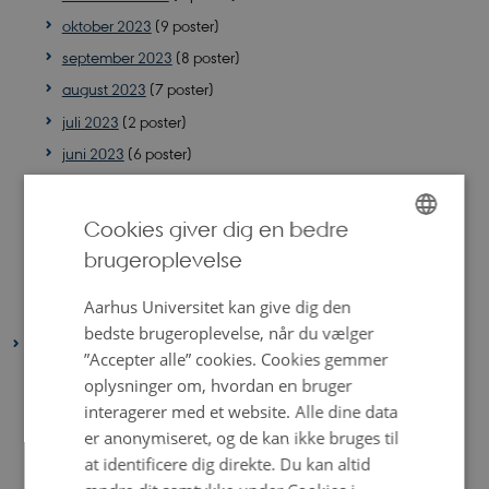
oktober 2023
(9 poster)
september 2023
(8 poster)
august 2023
(7 poster)
juli 2023
(2 poster)
juni 2023
(6 poster)
maj 2023
(7 poster)
april 2023
(6 poster)
Cookies giver dig en bedre
marts 2023
(11 poster)
brugeroplevelse
ENGLISH
februar 2023
(3 poster)
DANISH
Aarhus Universitet kan give dig den
januar 2023
(3 poster)
bedste brugeroplevelse, når du vælger
2022
”Accepter alle” cookies. Cookies gemmer
december 2022
(6 poster)
oplysninger om, hvordan en bruger
november 2022
(7 poster)
interagerer med et website. Alle dine data
er anonymiseret, og de kan ikke bruges til
oktober 2022
(5 poster)
at identificere dig direkte. Du kan altid
august 2022
(6 poster)