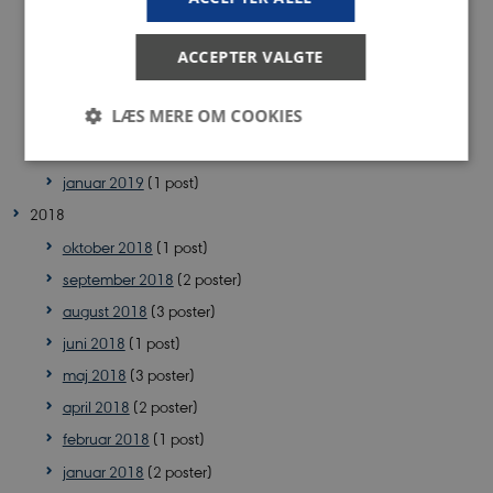
september 2019
(2 poster)
august 2019
(1 post)
ACCEPTER VALGTE
maj 2019
(1 post)
LÆS MERE OM COOKIES
marts 2019
(1 post)
februar 2019
(3 poster)
januar 2019
(1 post)
Nødvendige
Statistiske
Marketing
2018
Funktionelle
oktober 2018
(1 post)
Nødvendige cookies hjælper med at gøre
september 2018
(2 poster)
hjemmesiden brugbar ved at aktivere nogle
august 2018
(3 poster)
grundlæggende funktioner som navigation mm.
Hjemmesiden kan ikke fungerer uden disse cookies.
juni 2018
(1 post)
Navn
Udbyder / Domæne
maj 2018
(3 poster)
PHPSESSID
PHP.net
april 2018
(2 poster)
app.geckobooking.dk
februar 2018
(1 post)
januar 2018
(2 poster)