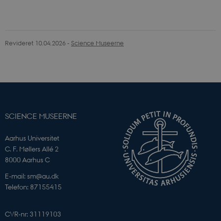
Revideret 10.04.2026
-
Science Museerne
SCIENCE MUSEERNE
Aarhus Universitet
C. F. Møllers Allé 2
VISITOR_PRIVACY_METADATA
YouTube
8000 Aarhus C
.youtube.com
E-mail: sm@au.dk
Telefon: 87155415
CVR-nr: 31119103