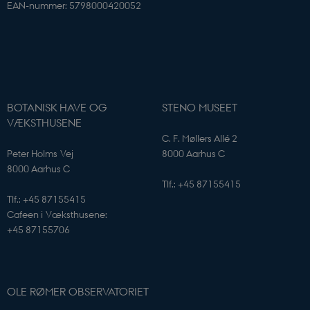
EAN-nummer: 5798000420052
BOTANISK HAVE OG
STENO MUSEET
VÆKSTHUSENE
C. F. Møllers Allé 2
Peter Holms Vej
8000 Aarhus C
8000 Aarhus C
Tlf.: +45 87155415
Udbyder /
Navn
Udløb
Beskrivelse
Tlf.: +45 87155415
Domæne
Udbyder /
Navn
Udløb
Beskrivelse
Domæne
Cafeen i Væksthusene:
_cfuvid
.elfsight.com
Session
Denne cookie
Navn
Udbyder / Domæne
Udløb
bruges til brug
+45 87155706
YSC
Session
Denne cookie
Google LLC
for sporing af
indstilles af
nmstat
.youtube.com
1 år 1
Siteimprove A/S
brugere på
YouTube til at 
måned
.sciencemuseerne.dk
tværs af
visninger af
sessioner for at
indlejrede vide
optimere
brugeroplevelse
VISITOR_INFO1_LIVE
5
Denne cookie
Google LLC
OLE RØMER OBSERVATORIET
ved at
måneder
indstilles af Y
.youtube.com
opretholde
4 uger
for at holde sty