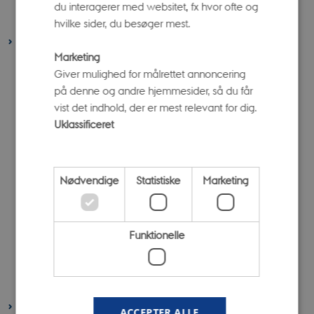
februar 2021
(3 poster)
du interagerer med websitet, fx hvor ofte og
januar 2021
(6 poster)
hvilke sider, du besøger mest.
2020
Marketing
december 2020
(4 poster)
Giver mulighed for målrettet annoncering
november 2020
(4 poster)
på denne og andre hjemmesider, så du får
oktober 2020
(5 poster)
vist det indhold, der er mest relevant for dig.
Uklassificeret
september 2020
(4 poster)
august 2020
(2 poster)
juli 2020
(4 poster)
Nødvendige
Statistiske
Marketing
juni 2020
(6 poster)
maj 2020
(8 poster)
april 2020
(1 post)
Funktionelle
marts 2020
(3 poster)
februar 2020
(3 poster)
januar 2020
(2 poster)
2019
ACCEPTER ALLE