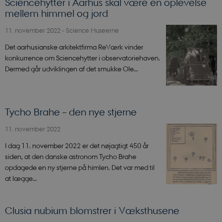
Sciencehytter i Aarhus skal være en oplevelse
mellem himmel og jord
11. november 2022
-
Science Museerne
Det aarhusianske arkitektfirma ReVærk vinder
konkurrence om Sciencehytter i observatoriehaven.
Dermed går udviklingen af det smukke Ole…
Tycho Brahe – den nye stjerne
11. november 2022
I dag 11. november 2022 er det nøjagtigt 450 år
siden, at den danske astronom Tycho Brahe
opdagede en ny stjerne på himlen. Det var med til
at lægge…
Clusia nubium blomstrer i Væksthusene