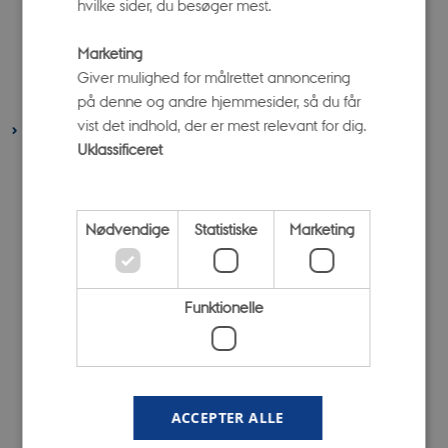
hvilke sider, du besøger mest.
april 2022
(1 post)
marts 2022
(3 poster)
Marketing
februar 2022
(4 poster)
Giver mulighed for målrettet annoncering
på denne og andre hjemmesider, så du får
januar 2022
(3 poster)
vist det indhold, der er mest relevant for dig.
2021
Uklassificeret
december 2021
(1 post)
november 2021
(1 post)
oktober 2021
(5 poster)
Nødvendige
Statistiske
Marketing
september 2021
(4 poster)
august 2021
(6 poster)
Funktionelle
juli 2021
(1 post)
juni 2021
(6 poster)
april 2021
(6 poster)
februar 2021
(3 poster)
ACCEPTER ALLE
januar 2021
(6 poster)