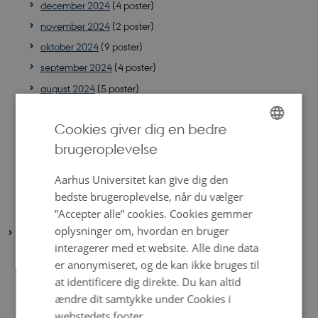
december 2024
(4 poster)
november 2024
(2 poster)
oktober 2024
(9 poster)
september 2024
(4 poster)
august 2024
(5 poster)
juli 2024
(3 poster)
Cookies giver dig en bedre
juni 2024
(4 poster)
brugeroplevelse
maj 2024
(5 poster)
ENGLISH
april 2024
(5 poster)
DANISH
Aarhus Universitet kan give dig den
marts 2024
(5 poster)
bedste brugeroplevelse, når du vælger
januar 2024
(4 poster)
”Accepter alle” cookies. Cookies gemmer
oplysninger om, hvordan en bruger
2023
interagerer med et website. Alle dine data
december 2023
(5 poster)
er anonymiseret, og de kan ikke bruges til
november 2023
(5 poster)
at identificere dig direkte. Du kan altid
oktober 2023
(9 poster)
ændre dit samtykke under Cookies i
webstedets footer.
september 2023
(8 poster)