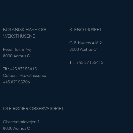
identifikatorer 
kan bruges til
samme formål.
VISITOR_INFO1_LIVE
5
Denne cookie
Google LLC
måneder
indstilles af Y
.youtube.com
4 uger
for at holde sty
BOTANISK HAVE OG
STENO MUSEET
brugerpræferen
VÆKSTHUSENE
for Youtube-
videoer, der er
C. F. Møllers Allé 2
indlejret i
Peter Holms Vej
8000 Aarhus C
websteder; den
også afgøre, o
8000 Aarhus C
webstedsbesø
Tlf.: +45 87155415
bruger den nye 
gamle version a
Tlf.: +45 87155415
Youtube-
grænsefladen.
Cafeen i Væksthusene:
+45 87155706
OLE RØMER OBSERVATORIET
Observatorievejen 1
8000 Aarhus C