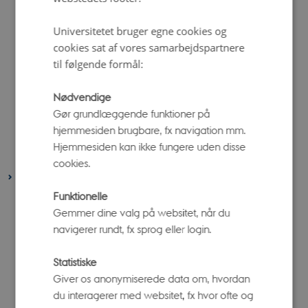
august 2023
(7 poster)
Universitetet bruger egne cookies og
juli 2023
(2 poster)
cookies sat af vores samarbejdspartnere
juni 2023
(6 poster)
til følgende formål:
maj 2023
(7 poster)
Nødvendige
april 2023
(6 poster)
Gør grundlæggende funktioner på
marts 2023
(11 poster)
hjemmesiden brugbare, fx navigation mm.
februar 2023
(3 poster)
Hjemmesiden kan ikke fungere uden disse
januar 2023
(3 poster)
cookies.
2022
Funktionelle
december 2022
(6 poster)
Gemmer dine valg på websitet, når du
november 2022
(7 poster)
navigerer rundt, fx sprog eller login.
oktober 2022
(5 poster)
august 2022
(6 poster)
Statistiske
Giver os anonymiserede data om, hvordan
juni 2022
(5 poster)
du interagerer med websitet, fx hvor ofte og
maj 2022
(4 poster)