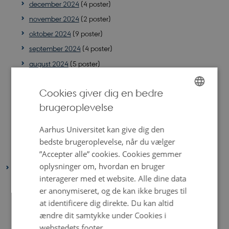
december 2024
(4 poster)
november 2024
(2 poster)
oktober 2024
(9 poster)
september 2024
(4 poster)
august 2024
(5 poster)
juli 2024
(3 poster)
Cookies giver dig en bedre
juni 2024
(4 poster)
brugeroplevelse
maj 2024
(5 poster)
ENGLISH
april 2024
(5 poster)
DANISH
Aarhus Universitet kan give dig den
marts 2024
(5 poster)
bedste brugeroplevelse, når du vælger
januar 2024
(4 poster)
”Accepter alle” cookies. Cookies gemmer
oplysninger om, hvordan en bruger
2023
interagerer med et website. Alle dine data
december 2023
(5 poster)
er anonymiseret, og de kan ikke bruges til
november 2023
(5 poster)
at identificere dig direkte. Du kan altid
oktober 2023
(9 poster)
ændre dit samtykke under Cookies i
webstedets footer.
september 2023
(8 poster)