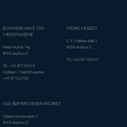
identifikatorer 
kan bruges til
samme formål.
VISITOR_INFO1_LIVE
5
Denne cookie
Google LLC
måneder
indstilles af Y
.youtube.com
4 uger
for at holde sty
BOTANISK HAVE OG
STENO MUSEET
brugerpræferen
VÆKSTHUSENE
for Youtube-
videoer, der er
C. F. Møllers Allé 2
indlejret i
Peter Holms Vej
8000 Aarhus C
websteder; den
også afgøre, o
8000 Aarhus C
webstedsbesø
Tlf.: +45 87155415
bruger den nye 
gamle version a
Tlf.: +45 87155415
Youtube-
grænsefladen.
Cafeen i Væksthusene:
+45 87155706
OLE RØMER OBSERVATORIET
Observatorievejen 1
8000 Aarhus C