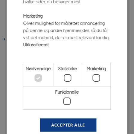
hvilke sider, du besøger mest.
april 2022
(1 post)
marts 2022
(3 poster)
Marketing
februar 2022
(4 poster)
Giver mulighed for målrettet annoncering
på denne og andre hjemmesider, så du får
januar 2022
(3 poster)
vist det indhold, der er mest relevant for dig.
2021
Uklassificeret
december 2021
(1 post)
november 2021
(1 post)
oktober 2021
(5 poster)
Nødvendige
Statistiske
Marketing
september 2021
(4 poster)
august 2021
(6 poster)
Funktionelle
juli 2021
(1 post)
juni 2021
(6 poster)
april 2021
(6 poster)
februar 2021
(3 poster)
ACCEPTER ALLE
januar 2021
(6 poster)