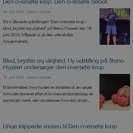
Den oversete krop. Den oversete debat.
28. juni 2026
-
Steno Museet
Da vi åbnede udstillingen "Den oversete krop –
blod, bryster og ulighed" på Steno Museet den 18.
juni 2026, håbede vi, at den ville skabe
nysgerrighed…
Blod, bryster og ulighed: Ny udstilling på Steno
Museet undersøger den oversete krop
18. juni 2026
-
Steno Museet
Et brystmøbel, hvor huden er skrællet af, en ægte
livmoder doneret efter et liv med endometriose, et
samskabt værk, der visualiserer, hvordan angst…
Unge klippede snoren til Den oversete krop