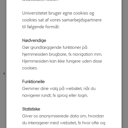
august 2023
(7 poster)
Universitetet bruger egne cookies og
juli 2023
(2 poster)
cookies sat af vores samarbejdspartnere
juni 2023
(6 poster)
til følgende formål:
maj 2023
(7 poster)
Nødvendige
april 2023
(6 poster)
Gør grundlæggende funktioner på
marts 2023
(11 poster)
hjemmesiden brugbare, fx navigation mm.
februar 2023
(3 poster)
Hjemmesiden kan ikke fungere uden disse
januar 2023
(3 poster)
cookies.
2022
Funktionelle
december 2022
(6 poster)
Gemmer dine valg på websitet, når du
november 2022
(7 poster)
navigerer rundt, fx sprog eller login.
oktober 2022
(5 poster)
august 2022
(6 poster)
Statistiske
Giver os anonymiserede data om, hvordan
juni 2022
(5 poster)
du interagerer med websitet, fx hvor ofte og
maj 2022
(4 poster)