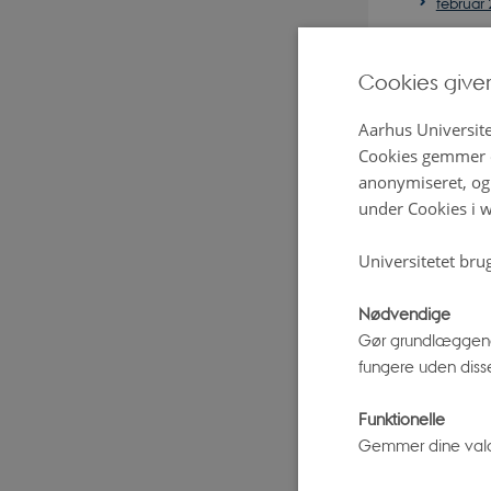
februar
januar 
2024
Cookies give
decemb
Aarhus Universite
novemb
Cookies gemmer o
oktober
anonymiseret, og 
septem
under Cookies i w
august 
juli 202
Universitetet bru
juni 20
Nødvendige
maj 20
Gør grundlæggend
april 20
fungere uden diss
marts 2
januar 
Funktionelle
Gemmer dine valg p
2023
decemb