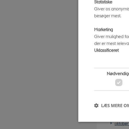
Statistiske
novemb
Giver os anonymis
oktober
besøger mest.
septem
Marketing
august 
Giver mulighed fo
juli 202
der er mest relevan
juni 20
Uklassificeret
maj 20
april 20
marts 2
Nødvendig
februar
januar 
2022
LÆS MERE O
decemb
novemb
oktober