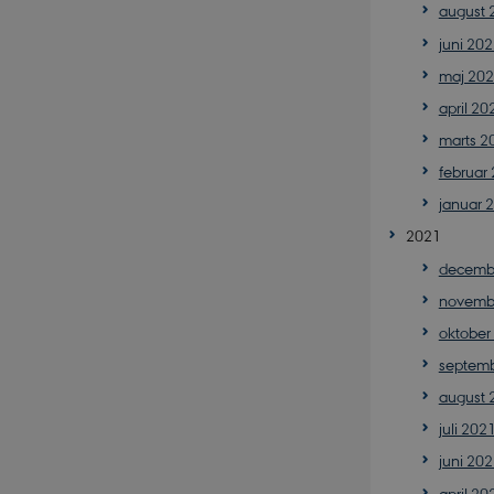
august 
juni 20
Nødvendige cookies h
maj 20
mm. Hjemmesiden kan 
april 20
Navn
marts 2
CookieScriptConse
februar
januar 
2021
PHPSESSID
decemb
novemb
oktober
septem
august 
PHPSESSID
juli 202
juni 20
april 20