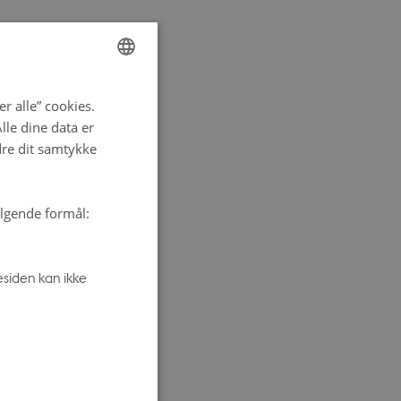
ENGLISH
r alle” cookies.
DANISH
le dine data er
dre dit samtykke
ølgende formål:
siden kan ikke