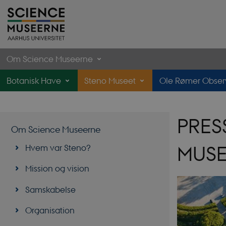
Om Science Museerne
Botanisk Have
Steno Museet
Ole Rømer Observ
PRES
Om Science Museerne
Hvem var Steno?
MUS
Mission og vision
Samskabelse
Organisation