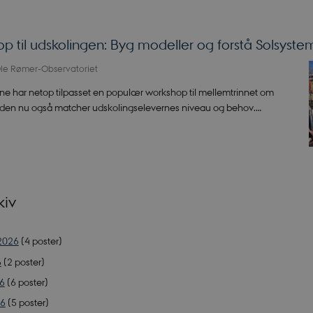
p til udskolingen: Byg modeller og forstå Solsyste
le Rømer-Observatoriet
e har netop tilpasset en populær workshop til mellemtrinnet om
 den nu også matcher udskolingselevernes niveau og behov.…
kiv
2026
(4 poster)
6
(2 poster)
26
(6 poster)
26
(5 poster)