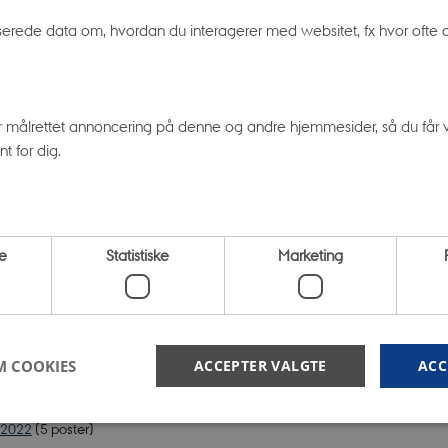
er 2023
(5 poster)
erede data om, hvordan du interagerer med websitet, fx hvor ofte og
 2023
(9 poster)
ber 2023
(8 poster)
2023
(7 poster)
r målrettet annoncering på denne og andre hjemmesider, så du får vi
3
(2 poster)
t for dig.
23
(6 poster)
23
(7 poster)
23
(6 poster)
023
(11 poster)
e
Statistiske
Marketing
 2023
(3 poster)
2023
(3 poster)
M COOKIES
ACCEPTER VALGTE
ACC
er 2022
(6 poster)
er 2022
(7 poster)
 2022
(5 poster)