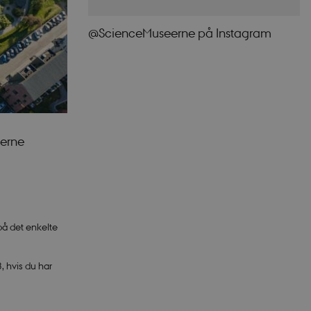
@ScienceMuseerne på Instagram
eerne
på det enkelte
 hvis du har