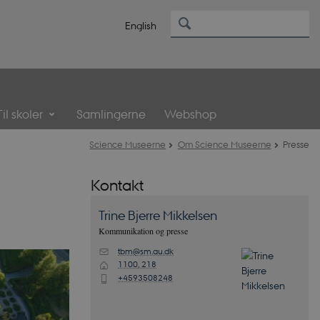
English
Til skoler
Samlingerne
Webshop
Science Museerne
Om Science Museerne
Presse
Kontakt
Trine Bjerre
Mikkelsen
Kommunikation og presse
tbm@sm.au.dk
M
1100, 218
H
+4593508248
P