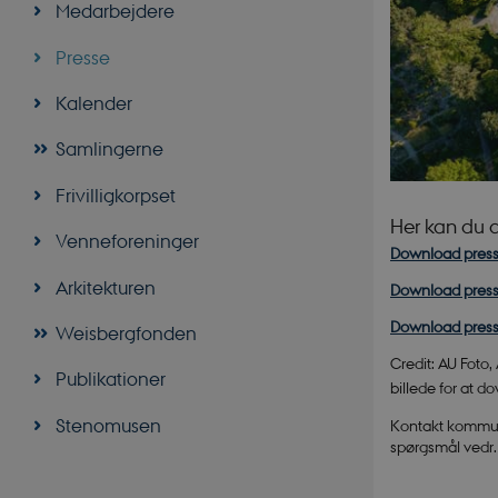
Medarbejdere
Presse
Kalender
Samlingerne
Frivilligkorpset
Her kan du d
Venneforeninger
Download press
Arkitekturen
Download press
Download press
Weisbergfonden
Credit: AU Foto
Publikationer
billede for at 
Stenomusen
Kontakt kommuni
spørgsmål vedr.