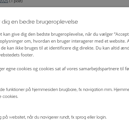
 2025
(1 post)
2025
(6 poster)
r dig en bedre brugeroplevelse
er 2024
(4 poster)
t kan give dig den bedste brugeroplevelse, når du vælger ”Accepte
er 2024
(2 poster)
plysninger om, hvordan en bruger interagerer med et website. Al
 2024
(9 poster)
de kan ikke bruges til at identificere dig direkte. Du kan altid æn
ber 2024
(4 poster)
ebstedets footer.
2024
(5 poster)
4
(3 poster)
ger egne cookies og cookies sat af vores samarbejdspartnere til f
24
(4 poster)
24
(5 poster)
e funktioner på hjemmesiden brugbare, fx navigation mm. Hjemme
24
(5 poster)
e cookies.
024
(5 poster)
2024
(4 poster)
å websitet, når du navigerer rundt, fx sprog eller login.
er 2023
(5 poster)