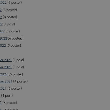
2022
(6 poster)
Nødvendige
Statistiske
Marketing
Funktionelle
22
(5 poster)
jælper med at gøre hjemmesiden brugbar ved at aktivere nogle grundlæggende funkt
22
(4 poster)
ikke fungerer uden disse cookies.
22
(1 post)
Udbyder / Domæne
Udløb
Beskrivelse
022
(3 poster)
nt
1 år
Denne cookie bruge
CookieScript
Script.com-tjeneste
sciencemuseerne.dk
 2022
(4 poster)
præferencer om sam
besøgende. Det er 
2022
(3 poster)
Cookie-Script.com
fungerer korrekt.
Session
Cookie genereret a
PHP.net
baseret på PHP-spr
er 2021
(1 post)
sciencemuseerne.app.geckobooking.dk
generel identifikato
opretholde variable
er 2021
(1 post)
brugersessioner. De
tilfældigt generer
 2021
(5 poster)
det bruges kan være
webstedet, men et 
ber 2021
(4 poster)
opretholde en logge
bruger mellem side
2021
(6 poster)
Session
Cookie genereret a
PHP.net
1
(1 post)
baseret på PHP-spr
app.geckobooking.dk
generel identifikato
21
(6 poster)
opretholde variable
brugersessioner. De
21
(6 poster)