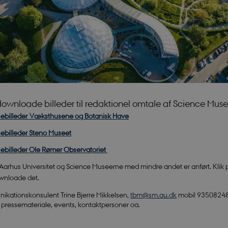
ownloade billeder til redaktionel omtale af Science Mus
ebilleder Væksthusene og Botanisk Have
ebilleder Steno Museet
ebilleder Ole Rømer Observatoriet
, Aarhus Universitet og Science Museerne med mindre andet er anført. Klik 
downloade det.
kationskonsulent Trine Bjerre Mikkelsen,
tbm@sm.au.dk
mobil 93508248,
 pressemateriale, events, kontaktpersoner oa.