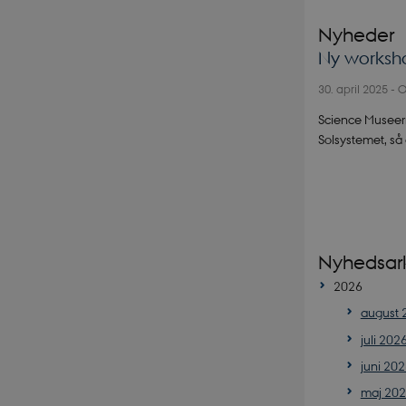
Nyheder
Ny worksho
30. april 2025
-
O
Science Museern
Solsystemet, så
Nyhedsar
2026
august 
juli 202
juni 20
maj 20