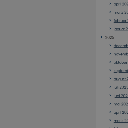
april 20
marts 2
februar
januar 
2025
decemb
novemb
oktober
septem
august 
juli 202
juni 20
maj 20
april 20
marts 2