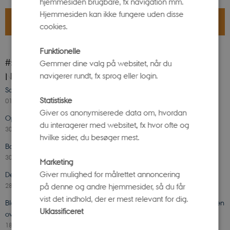
hjemmesiden brugbare, fx navigation mm.
Hjemmesiden kan ikke fungere uden disse
BOOK TID TIL KLASSENS BESØG
cookies.
Funktionelle
#stenomuseet på Instagram
Gemmer dine valg på websitet, når du
navigerer rundt, fx sprog eller login.
Nyheder
Sommerferie på Science Museerne
Statistiske
01. juli 2026
-
Botanisk Have
Giver os anonymiserede data om, hvordan
Oplev solformørkelsen 12. august 2026
du interagerer med websitet, fx hvor ofte og
30. juni 2026
-
Ole Rømer-Observatoriet
hvilke sider, du besøger mest.
Book en rundvisning i Aarhus Universitetspark og Universitetsbyen
30. juni 2026
-
Ole Rømer-Observatoriet
Marketing
Giver mulighed for målrettet annoncering
Den oversete krop. Den oversete debat.
28. juni 2026
-
Steno Museet
på denne og andre hjemmesider, så du får
vist det indhold, der er mest relevant for dig.
Blod, bryster og ulighed: Ny udstilling på Steno Museet undersøger den
Uklassificeret
oversete krop
18. juni 2026
-
Steno Museet