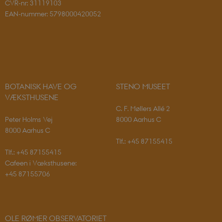
Funktionelle
CVR-nr: 31119103
EAN-nummer: 5798000420052
Nødvendige cookies hjælper med at gøre
hjemmesiden brugbar ved at aktivere nogle
grundlæggende funktioner som navigation mm.
Hjemmesiden kan ikke fungerer uden disse cookies.
Navn
Udbyder / Domæne
CookieScriptConsent
CookieScript
sciencemuseerne.dk
BOTANISK HAVE OG
STENO MUSEET
VÆKSTHUSENE
C. F. Møllers Allé 2
Peter Holms Vej
8000 Aarhus C
8000 Aarhus C
Tlf.: +45 87155415
Tlf.: +45 87155415
Cafeen i Væksthusene:
+45 87155706
PHPSESSID
PHP.net
sciencemuseerne.app.geckobookin
OLE RØMER OBSERVATORIET