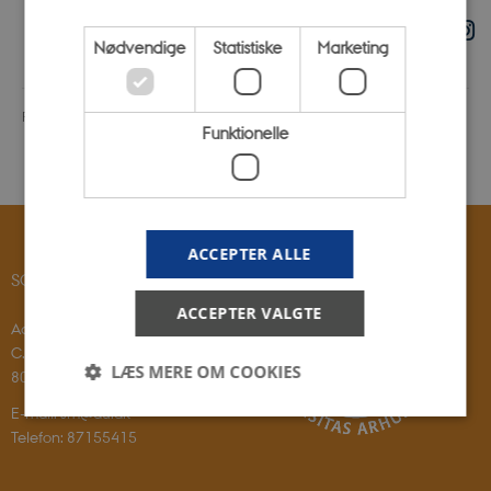
Nødvendige
Statistiske
Marketing
Revideret 04.06.2026
-
Science Museerne
Funktionelle
ACCEPTER ALLE
SCIENCE MUSEERNE
ACCEPTER VALGTE
Aarhus Universitet
C. F. Møllers Allé 2
LÆS MERE OM COOKIES
8000 Aarhus C
E-mail: sm@au.dk
Telefon: 87155415
Nødvendige
Statistiske
Marketing