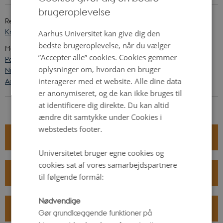
brugeroplevelse
ENGLISH
Redigeret af
DANISH
Kristian Hvidtfelt Nielsen
og
Morten Arnika Skydsgaard
Aarhus Universitet kan give dig den
bedste brugeroplevelse, når du vælger
Med bidrag af
”Accepter alle” cookies. Cookies gemmer
Peter Kastberg
Kristian Hvidtfelt Nielsen
,
Mathias Wullum
oplysninger om, hvordan en bruger
Nielsen
,
Mette Ebbesen
,
Morten Arnika Skydsgaard
,
Torben Esbo
interagerer med et website. Alle dine data
Agergaard
og
Henrik Knudsen
er anonymiseret, og de kan ikke bruges til
at identificere dig direkte. Du kan altid
ændre dit samtykke under Cookies i
webstedets footer.
ÅBNINGSTIDER
Universitetet bruger egne cookies og
cookies sat af vores samarbejdspartnere
PRAKTISK INFORMATION
til følgende formål:
Nødvendige
PLANLÆG BESØG
Gør grundlæggende funktioner på