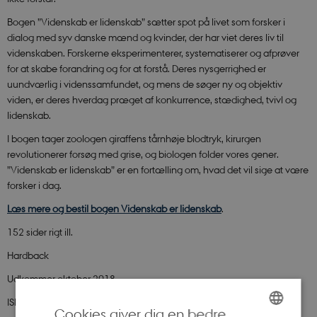
Bogen ”Videnskab er lidenskab” sætter spot på livet som forsker i
dialog med syv danske mænd og kvinder, der har viet deres liv til
videnskaben. Forskerne eksperimenterer, systematiserer og afprøver
for at skabe forandring og for at forstå. Deres nysgerrighed er
uundværlig i videnssamfundet, og mens de søger ny og objektiv
viden, er deres hverdag præget af konkurrence, stædighed, tvivl og
lidenskab.
I bogen tager zoologen giraffens tårnhøje blodtryk, kirurgen
revolutionerer forsøg med grise, og biologen folder vores gener.
”Videnskab er lidenskab” er en fortælling om, hvad det vil sige at være
forsker i dag.
Læs mere og bestil bogen Videnskab er lidenskab
.
152 sider rigt ill.
Hardback
Udkommer oktober 2018
ISBN 978 87 7184 580 8
Cookies giver dig en bedre