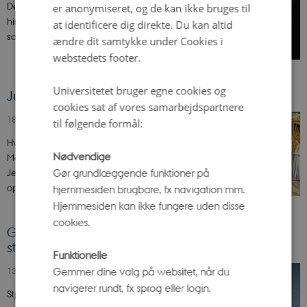
Det sker jævnligt, at Månen og planeter mødes på
er anonymiseret, og de kan ikke bruges til
himlen. Det kaldes konjunktioner og viser os, at
at identificere dig direkte. Du kan altid
solsystemet er i konstant bevægelse.…
ændre dit samtykke under Cookies i
webstedets footer.
Universitetet bruger egne cookies og
Julestjernen - et astronomisk mysterium
cookies sat af vores samarbejdspartnere
18. december 2024
til følgende formål:
Hvad var julestjernen, som ifølge
Nødvendige
Matthæusevangeliet førte de vise mænd til
Jesusbarnet? Historiske og astronomiske
Gør grundlæggende funktioner på
optegnelser giver os flere teorier…
hjemmesiden brugbare, fx navigation mm.
Hjemmesiden kan ikke fungere uden disse
cookies.
Geminiderne - En spektakulær
stjerneskudssværm
Funktionelle
13. december 2024
-
Ole Rømer-Observatoriet
Gemmer dine valg på websitet, når du
navigerer rundt, fx sprog eller login.
Stjerneskudssværmen Geminiderne topper i