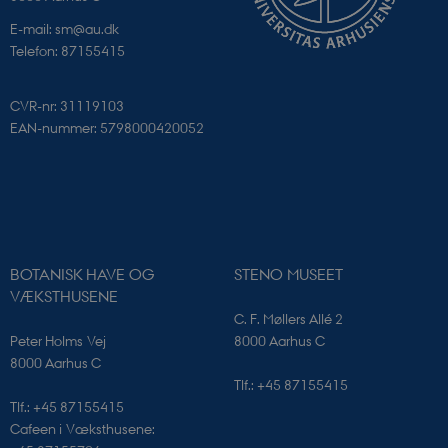
E-mail: sm@au.dk
Telefon: 87155415
CVR-nr: 31119103
EAN-nummer: 5798000420052
PHPSESSID
PHP.net
sciencemuseerne.app.geckobookin
BOTANISK HAVE OG
STENO MUSEET
VÆKSTHUSENE
C. F. Møllers Allé 2
Peter Holms Vej
8000 Aarhus C
8000 Aarhus C
Tlf.: +45 87155415
Tlf.: +45 87155415
Cafeen i Væksthusene: