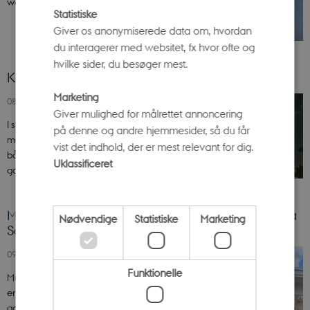
weekenden den 13.-14. december 2024.
Statistiske
Giver os anonymiserede data om, hvordan
du interagerer med websitet, fx hvor ofte og
hvilke sider, du besøger mest.
Kig op! Endelig er de lyse nætter forbi
Marketing
08. august 2024
Giver mulighed for målrettet annoncering
I skrivende stund slutter de lyse nætter, så det er
på denne og andre hjemmesider, så du får
med at komme ud og se på stjerner. Og man kan
vist det indhold, der er mest relevant for dig.
både opleve en stjerneskudssværm og
Uklassificeret
gasplaneter.
Meteoritter fra det indre Solsystem er landet på
Nødvendige
Statistiske
Marketing
Science Museerne
09. juli 2024
Funktionelle
Museumsinspektør og astronom Ole Eggers Bjælde
er en glad mand. Han har fået en meget gammel
gave i form af to meteoritter.