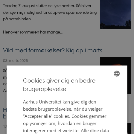
Torsdag 7. august slutter de lyse nætter. Så bliver
der igen rig mulighed for at opleve spændende ting
på nattehimlen.
Henover sommeren har mange…
Vild med formørkelser? Kig op i marts.
03. marts 2025
Så er der serveret for alle astronomi-fans. Denne
måned byder på en delvis solformørkelse, flotte
Cookies giver dig en bedre
galakser og en delvis måneformørkelse.
brugeroplevelse
ENGLISH
Astrofysiker…
DANISH
Aarhus Universitet kan give dig den
bedste brugeroplevelse, når du vælger
Himmelske stævnemøder - et solsystem i
bevægelse
”Accepter alle” cookies. Cookies gemmer
oplysninger om, hvordan en bruger
13. januar 2025
interagerer med et website. Alle dine data