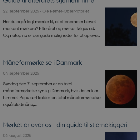
Guide til efterårets stjernehimmel
22. september 2025
-
Ole Rømer-Observatoriet
Har du også lagt mærke til, at aftenerne er blevet
markant mørkere? Efteråret og mørket følges ad.
Og netop nu er der gode muligheder for at opleve…
Måneformørkelse i Danmark
04. september 2025
Søndag den 7. september er en total
måneformørkelse synlig i Danmark, hvis der er klar
himmel. Populært kaldes en total måneformørkelse
også blodmåne,…
Mørket er over os - din guide til stjernekiggeri
06. august 2025