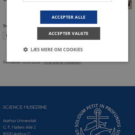
ACCEPTER ALLE
Side 1 af 7
ACCEPTER VALGTE
1
2
3
…
7
Næste
LÆS MERE OM COOKIES
Revideret 10.04.2026
-
Trine Bjerre Mikkelsen
Nødvendige
Statistiske
Marketing
Funktionelle
Nødvendige cookies hjælper med at gøre
hjemmesiden brugbar ved at aktivere nogle
grundlæggende funktioner som navigation mm.
SCIENCE MUSEERNE
Hjemmesiden kan ikke fungerer uden disse cookies.
Navn
Udbyder / Domæne
Aarhus Universitet
CookieScriptConsent
CookieScript
C. F. Møllers Allé 2
sciencemuseerne.dk
8000 Aarhus C