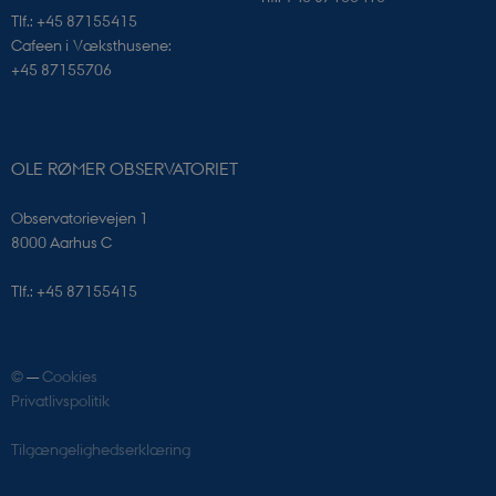
CookieScriptConsent
CookieScript
sciencemuseerne.dk
Tlf.: +45 87155415
Cafeen i Væksthusene:
+45 87155706
OLE RØMER OBSERVATORIET
Observatorievejen 1
8000 Aarhus C
PHPSESSID
PHP.net
sciencemuseerne.app.geckobookin
Tlf.: +45 87155415
©
—
Cookies
Privatlivspolitik
Tilgængelighedserklæring