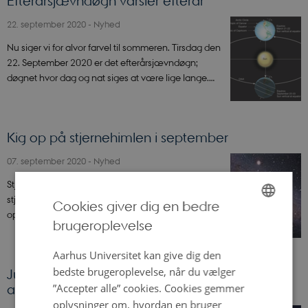
Efterårsjævndøgn varsler efterår
22. september 2020
-
Nyhed
Nu siger vi for alvor farvel til sommeren. Tirsdag den
22. September 2020 er det efterårsjævndøgn;
døgnet hvor dag og nat siges at være lige lange.…
Kig op på stjernehimlen i september
07. september 2020
-
Nyhed
Stjernehimlen forandrer sig i løbet af året. Nogle
stjerner forsvinder bag horisonten, og andre dukker
Cookies giver dig en bedre
op. Læs om planeter, galakser og…
brugeroplevelse
ENGLISH
DANISH
Aarhus Universitet kan give dig den
bedste brugeroplevelse, når du vælger
Jupiter og Saturn rykker sammen på efterårets
”Accepter alle” cookies. Cookies gemmer
aftenhimmel
oplysninger om, hvordan en bruger