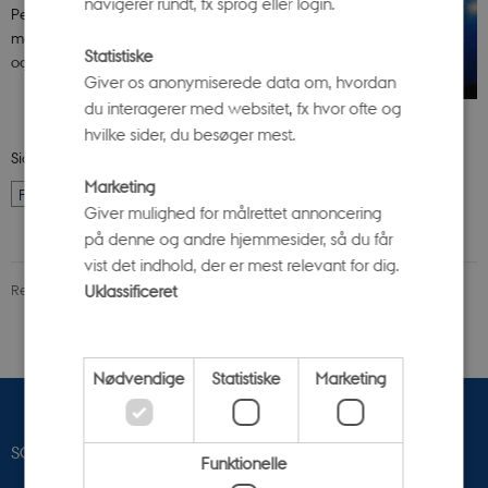
navigerer rundt, fx sprog eller login.
Perseiderne, Mars, Saturn og Cassiopeia. August
måned byder på masser af spændende astronomi
Statistiske
og stjerneoplevelser.
Giver os anonymiserede data om, hvordan
du interagerer med websitet, fx hvor ofte og
hvilke sider, du besøger mest.
Side 7 af 7
Marketing
Forrige
1
…
5
6
7
Giver mulighed for målrettet annoncering
på denne og andre hjemmesider, så du får
vist det indhold, der er mest relevant for dig.
Uklassificeret
Revideret 10.04.2026
-
Trine Bjerre Mikkelsen
Nødvendige
Statistiske
Marketing
SCIENCE MUSEERNE
Funktionelle