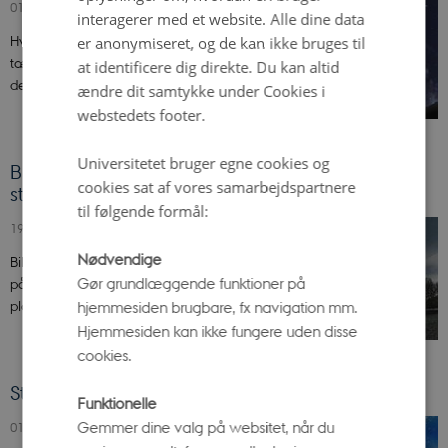
01. september 2020
-
Nyhed
interagerer med et website. Alle dine data
Hvert 20. år kan solsystemets to største planeter ses
er anonymiseret, og de kan ikke bruges til
tæt på hinanden. Fra september og frem til 21.
at identificere dig direkte. Du kan altid
december vil de rykke tættere på hinanden.
ændre dit samtykke under Cookies i
webstedets footer.
Universitetet bruger egne cookies og
Billetsalget til Ole Rømer-Observatoriet er
cookies sat af vores samarbejdspartnere
startet
til følgende formål:
19. august 2020
-
Nyhed
Nødvendige
Billetsalget til efterårssæsonen 2020 er skudt igang
Gør grundlæggende funktioner på
på Ole Rømer-Observatoriet. Og der er rift om
pladserne. Grundet corona er der yderligere…
hjemmesiden brugbare, fx navigation mm.
Hjemmesiden kan ikke fungere uden disse
cookies.
Stjernehimlen i august
Funktionelle
Gemmer dine valg på websitet, når du
01. august 2020
-
Nyhed