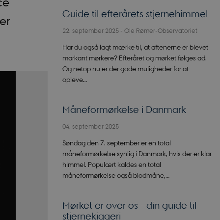
ce
Guide til efterårets stjernehimmel
er
22. september 2025
-
Ole Rømer-Observatoriet
Har du også lagt mærke til, at aftenerne er blevet
markant mørkere? Efteråret og mørket følges ad.
Og netop nu er der gode muligheder for at
opleve…
Måneformørkelse i Danmark
04. september 2025
Søndag den 7. september er en total
måneformørkelse synlig i Danmark, hvis der er klar
himmel. Populært kaldes en total
måneformørkelse også blodmåne,…
Mørket er over os - din guide til
stjernekiggeri