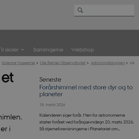
Til skoler
Samlingerne
Webshop
Science Museerne
Ole Rømer Observatoriet
Astronomibloggen
vis
et
Seneste
Forårshimmel med store dyr og to
planeter
18. marts 2026
Kalenderen siger forår. Men for astronomerne
himlen.
starter foråret ved forårsjævndøgn 20. marts 2026.
er i
Så stjerneforevisningerne i Planetariet om…