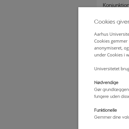
Konjunktion
nattehimlen
Cookies give
planeterne 
sammen i l
Aarhus Universite
bevæger sig
Cookies gemmer o
anonymiseret, og 
dette er, at
under Cookies i w
om Solen. De
Universitetet bru
Nogle gang
Nødvendige
som vi kunn
Gør grundlæggend
planeten Sa
fungere uden diss
eller okula
Funktionelle
Gemmer dine valg p
Nu er der m
planeterne