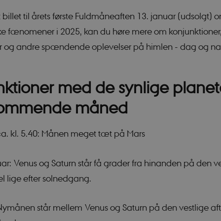
Nødvendige
Statistiske
Marketing
Funktionelle
billet til årets første Fuldmåneaften 13. januar (udsolgt) 
jælper med at gøre hjemmesiden brugbar ved at aktivere nogle grundlæggende funkt
ke fænomener i 2025, kan du høre mere om konjunktioner
ikke fungerer uden disse cookies.
er og andre spændende oplevelser på himlen - dag og na
Udbyder / Domæne
Udløb
Beskrivelse
nt
1 år
Denne cookie bruge
CookieScript
Script.com-tjeneste
sciencemuseerne.dk
præferencer om sam
ktioner med de synlige planete
besøgende. Det er 
Cookie-Script.com
fungerer korrekt.
kommende måned
Session
Cookie genereret a
PHP.net
baseret på PHP-spr
sciencemuseerne.app.geckobooking.dk
generel identifikato
ca. kl. 5.40: Månen meget tæt på Mars
opretholde variable
brugersessioner. De
tilfældigt generer
det bruges kan være
webstedet, men et 
uar: Venus og Saturn står få grader fra hinanden på den ve
opretholde en logge
bruger mellem side
 lige efter solnedgang.
Session
Cookie genereret a
PHP.net
baseret på PHP-spr
app.geckobooking.dk
generel identifikato
 Nymånen står mellem Venus og Saturn på den vestlige a
opretholde variable
brugersessioner. De