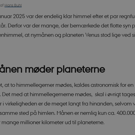
Hans Buhl
af
anuar 2025 var der endelig klar himmel efter et par regnf
år. Derfor var der mange, der bemærkede det flotte syn 
tenhimmel, at nymånen og planeten Venus stod lige ved s
ånen møder planeterne
 at to himmellegemer mødes, kaldes astronomisk for en
. Det med at himmellegemerne mødes, skal i øvrigt tage
for i virkeligheden er de meget langt fra hinanden, selvom 
samme sted på himlen. Månen er nemlig kun ca. 400.00
 mange millioner kilometer ud til planeterne.