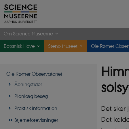
Om Science Museerne
Botanisk Have
Steno Museet
Ole Rømer Observ
Himm
Ole Rømer Observatoriet
sols
Åbningstider
Planlæg besøg
Det sker
Praktisk information
Det kalde
Stjerneforevisninger