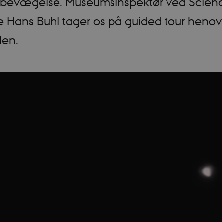
 bevægelse. Museumsinspektør ved Scien
 Hans Buhl tager os på guided tour henov
len.