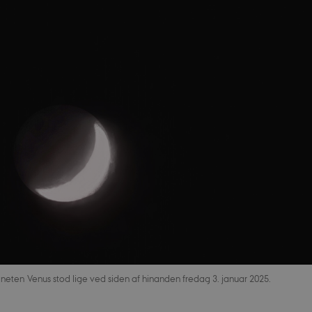
eten Venus stod lige ved siden af hinanden fredag 3. januar 2025.