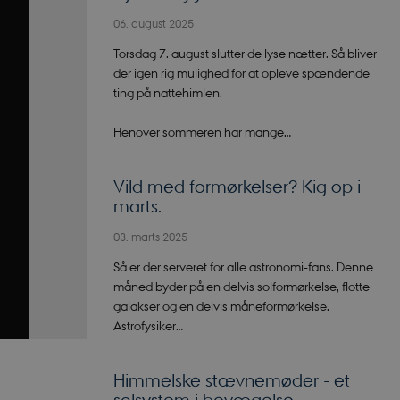
06. august 2025
Torsdag 7. august slutter de lyse nætter. Så bliver
der igen rig mulighed for at opleve spændende
ting på nattehimlen.
Henover sommeren har mange…
Vild med formørkelser? Kig op i
marts.
03. marts 2025
Så er der serveret for alle astronomi-fans. Denne
måned byder på en delvis solformørkelse, flotte
galakser og en delvis måneformørkelse.
Astrofysiker…
Himmelske stævnemøder - et
solsystem i bevægelse