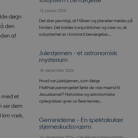
13. januar 2025
ulde døgn
Det sker jævnligt, at Månen og planeter mødes på
på den
himlen. Det kaldes konjunktioner og viser os, at
solsystemet er i konstant bevægelse.…
iden af
Julestjernen - et astronomisk
mysterium
18. december 2024
Hvad var julestjernen, som ifølge
Matthæusevangeliet førte de vise mænd til
Jesusbarnet? Historiske og astronomiske
s med et
optegnelser giver os flere teorier…
vi ser dem
0 km væk,
Geminiderne - En spektakulær
stjerneskudssværm
13. december 2024
-
Ole Rømer-Observatoriet