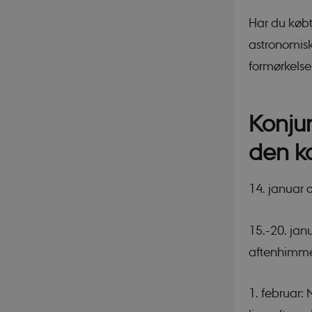
Har du købt 
Nødvendige cookies h
astronomis
mm. Hjemmesiden kan 
formørkels
Navn
CookieScriptConse
Konjun
den 
PHPSESSID
14. januar 
15.-20. jan
aftenhimmel
PHPSESSID
1. februar: