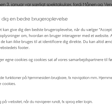
en 3. januar var særligt spektakulær, fordi Månen og Ven
s to klareste objekter. Men konjunktioner mellem Månen 
r dig en bedre brugeroplevelse
er ganske almindelige, fordi Månen kommer tæt forbi de
øbet af dens månedlige tur rundt om Jorden. Månen og p
t kan give dig den bedste brugeroplevelse, når du vælger ”Accepte
 nemlig altid i det samme smalle bånd rundt på himlen. 
plysninger om, hvordan en bruger interagerer med et website. Al
de kan ikke bruges til at identificere dig direkte. Du kan altid æn
 Jorden, Månen og planeterne alle befinder sig i en flad sk
ebstedets footer.
t er det, vi kalder solsystemet.
ger egne cookies og cookies sat af vores samarbejdspartnere til f
e opleves Månen og en planet som tæt på hinanden på 
e opleve 3. januar. Allerede aftenen efter dækkede Måne
e funktioner på hjemmesiden brugbare, fx navigation mm. Hjemme
turn en times tid, da
de
mødtes. Der var altså Saturn-form
e cookies.
tion, som astronomerne kalder det.
å websitet, når du navigerer rundt, fx sprog eller login.
åske nogen, der undrer sig over, hvorfor Månen ikke dækk
, hver gang de mødes, når de bevæger sig i det samme p