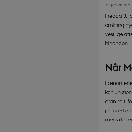
13. januar 2025
Fredag 3. j
omkring nyt
vestlige af
hinanden.
Når M
Fænomenet,
konjunktion
gran salt, 
på næsten 
mens der er