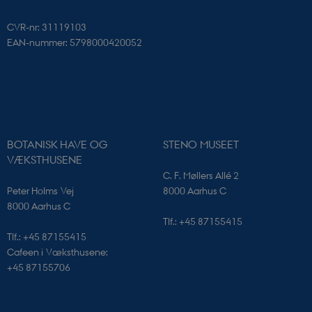
CVR-nr: 31119103
EAN-nummer: 5798000420052
BOTANISK HAVE OG
STENO MUSEET
VISITOR_PRIVACY_METADATA
YouTube
VÆKSTHUSENE
.youtube.com
C. F. Møllers Allé 2
Peter Holms Vej
8000 Aarhus C
8000 Aarhus C
Tlf.: +45 87155415
Tlf.: +45 87155415
Cafeen i Væksthusene:
+45 87155706