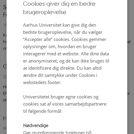
Cookies giver dig en bedre
Seneste
brugeroplevelse
ENGLISH
Forårshimmel med store dyr og to planeter
DANISH
Aarhus Universitet kan give dig den
18. marts 2026
bedste brugeroplevelse, når du vælger
Kalenderen siger forår. Men for astronomerne starter foråret ved
”Accepter alle” cookies. Cookies gemmer
forårsjævndøgn 20. marts 2026. Så stjerneforevisningerne i Planetariet
oplysninger om, hvordan en bruger
om…
interagerer med et website. Alle dine data
er anonymiseret, og de kan ikke bruges til
Guide til efterårets stjernehimmel
at identificere dig direkte. Du kan altid
ændre dit samtykke under Cookies i
22. september 2025
-
Ole Rømer-Observatoriet
webstedets footer.
Har du også lagt mærke til, at aftenerne er blevet markant mørkere?
Efteråret og mørket følges ad. Og netop nu er der gode muligheder for
Universitetet bruger egne cookies og
at opleve…
cookies sat af vores samarbejdspartnere
til følgende formål:
Måneformørkelse i Danmark
Nødvendige
04. september 2025
Gør grundlæggende funktioner på