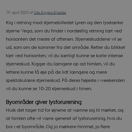
Ole Eggers Bjælde
19. april 2023
af
Kig i retning mod stjernebilledet Lyren og den lysstærke
stjerne Vega, som du finder i nordøstlig retning tæt ved
horisonten det meste af aftenen. Stjerneskuddene vil se
ud, som om de kommer fra det område. Retter du blikket
tæt ved horisonten, vil du særligt kunne se korte intense
stjerneskud. Kigger du længere op ad himlen, vil du
lettere kunne få øje på de lidt længere og mere
spektakulære stjerneskud. På deres højeste i weekenden
vil du kunne se 10-20 stjerneskud i timen.
Byområder giver lysforurening
Husk det tager tid for øjnene at vænne sig til mørket, og
at himlen ofte vil være generet af lysforurening, hvis du
bor i et byområde. Og jo mørkere himmel, jo flere