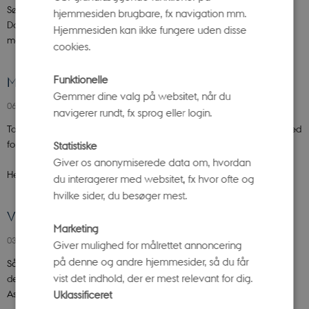
Søndag den 7. september er en total måneformørkelse synlig i
hjemmesiden brugbare, fx navigation mm.
Danmark, hvis der er klar himmel. Populært kaldes en total
Hjemmesiden kan ikke fungere uden disse
måneformørkelse også blodmåne,…
cookies.
Funktionelle
Mørket er over os - din guide til stjernekiggeri
Gemmer dine valg på websitet, når du
06. august 2025
navigerer rundt, fx sprog eller login.
Torsdag 7. august slutter de lyse nætter. Så bliver der igen rig mulighed
for at opleve spændende ting på nattehimlen.
Statistiske
Giver os anonymiserede data om, hvordan
Henover sommeren har mange…
du interagerer med websitet, fx hvor ofte og
hvilke sider, du besøger mest.
Vild med formørkelser? Kig op i marts.
Marketing
03. marts 2025
Giver mulighed for målrettet annoncering
på denne og andre hjemmesider, så du får
Så er der serveret for alle astronomi-fans. Denne måned byder på en
vist det indhold, der er mest relevant for dig.
delvis solformørkelse, flotte galakser og en delvis måneformørkelse.
Astrofysiker…
Uklassificeret