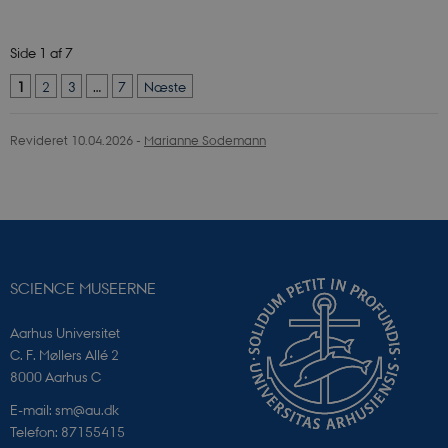
Side 1 af 7
1
2
3
…
7
Næste
Revideret 10.04.2026
-
Marianne Sodemann
SCIENCE MUSEERNE
PHPSESSID
PHP.net
app.geckobooking.dk
Aarhus Universitet
C. F. Møllers Allé 2
8000 Aarhus C
E-mail: sm@au.dk
Telefon: 87155415