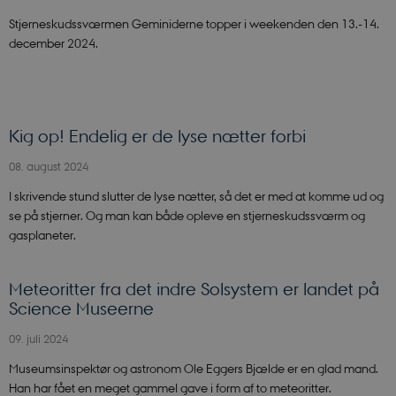
Funktionelle
Stjerneskudssværmen Geminiderne topper i weekenden den 13.-14.
december 2024.
Nødvendige cookies hjælper med at gøre
hjemmesiden brugbar ved at aktivere nogle
grundlæggende funktioner som navigation mm.
Hjemmesiden kan ikke fungerer uden disse cookies.
Navn
Udbyder / Domæne
Kig op! Endelig er de lyse nætter forbi
CookieScriptConsent
CookieScript
sciencemuseerne.dk
08. august 2024
I skrivende stund slutter de lyse nætter, så det er med at komme ud og
se på stjerner. Og man kan både opleve en stjerneskudssværm og
gasplaneter.
Meteoritter fra det indre Solsystem er landet på
Science Museerne
09. juli 2024
PHPSESSID
PHP.net
sciencemuseerne.app.geckobookin
Museumsinspektør og astronom Ole Eggers Bjælde er en glad mand.
Han har fået en meget gammel gave i form af to meteoritter.