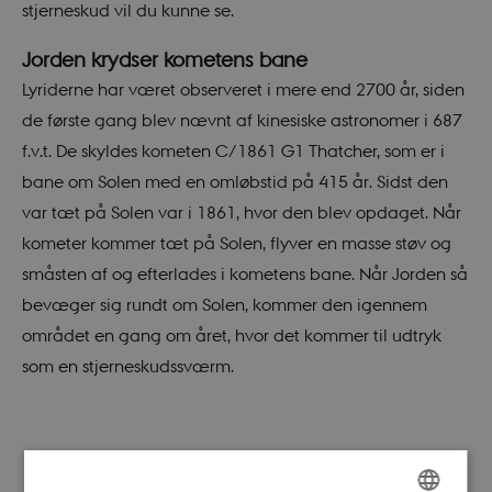
stjerneskud vil du kunne se.
Jorden krydser kometens bane
Lyriderne har været observeret i mere end 2700 år, siden
de første gang blev nævnt af kinesiske astronomer i 687
f.v.t. De skyldes kometen C/1861 G1 Thatcher, som er i
bane om Solen med en omløbstid på 415 år. Sidst den
var tæt på Solen var i 1861, hvor den blev opdaget. Når
kometer kommer tæt på Solen, flyver en masse støv og
småsten af og efterlades i kometens bane. Når Jorden så
bevæger sig rundt om Solen, kommer den igennem
området en gang om året, hvor det kommer til udtryk
som en stjerneskudssværm.