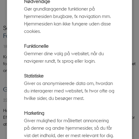
Nødvendige
Gør grundlæggende funktioner på
hjemmesiden brugbare, fx navigation mm.
Hjemmesiden kan ikke fungere uden disse
Seneste
cookies.
Forårshimmel med store dyr og to planeter
Funktionelle
18. marts 2026
Gemmer dine valg på websitet, når du
Kalenderen siger forår. Men for astronomerne starter foråret ved
navigerer rundt, fx sprog eller login.
forårsjævndøgn 20. marts 2026. Så stjerneforevisningerne i Planetariet
om…
Statistiske
Giver os anonymiserede data om, hvordan
Guide til efterårets stjernehimmel
du interagerer med websitet, fx hvor ofte og
hvilke sider, du besøger mest.
22. september 2025
-
Ole Rømer-Observatoriet
Har du også lagt mærke til, at aftenerne er blevet markant mørkere?
Marketing
Efteråret og mørket følges ad. Og netop nu er der gode muligheder for
Giver mulighed for målrettet annoncering
at opleve…
på denne og andre hjemmesider, så du får
vist det indhold, der er mest relevant for dig.