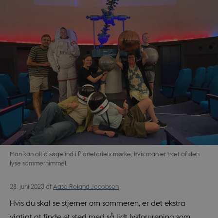
Man kan altid søge ind i Planetariets mørke, hvis man er træt af den
lyse sommerhimmel.
Aase Roland Jacobsen
28. juni 2023
af
Hvis du skal se stjerner om sommeren, er det ekstra
vigtigt at finde et sted med så lidt lysforurening som