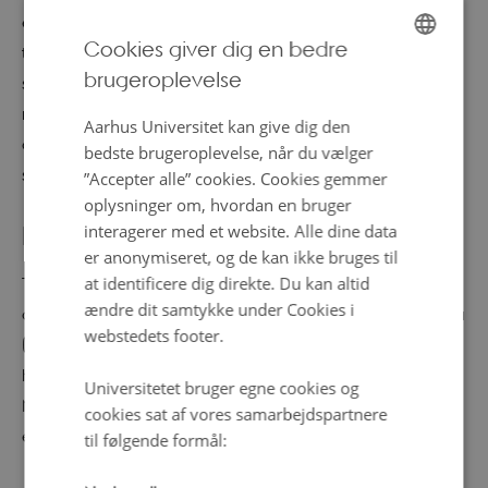
entusiastiske stjernekiggere. Allerede 12.-13. august
Cookies giver dig en bedre
topper stjerneskudssværmen Perseiderne med op til 100
brugeroplevelse
ENGLISH
stjerneskud i timen. Dog fra midt juli til slut august kan
man opleve flere stjerneskud end normalt. På en
DANISH
Aarhus Universitet kan give dig den
almindelig nat vil man typisk kunne opleve omkring 6
bedste brugeroplevelse, når du vælger
stjerneskud i timen.
”Accepter alle” cookies. Cookies gemmer
oplysninger om, hvordan en bruger
interagerer med et website. Alle dine data
Planetariet i dagtimerne
er anonymiseret, og de kan ikke bruges til
Trænger du til at opleve en stjernehimmel midt på
at identificere dig direkte. Du kan altid
ændre dit samtykke under Cookies i
dagen, kan det også lade sig gøre. Hver dag kl. 12 og 14
webstedets footer.
(undtagen mandag) kan du komme en tur i Planetariet,
høre mere om stjernehimlen og få viden om Andreas
Universitetet bruger egne cookies og
Mogensens kommende mission til ISS. Pris 30 kr. når
cookies sat af vores samarbejdspartnere
entréen er betalt.
til følgende formål: