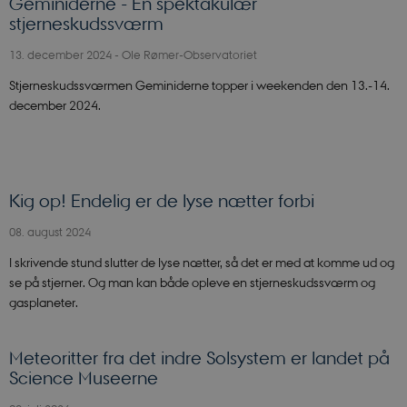
Geminiderne - En spektakulær
stjerneskudssværm
13. december 2024
-
Ole Rømer-Observatoriet
Stjerneskudssværmen Geminiderne topper i weekenden den 13.-14.
december 2024.
Kig op! Endelig er de lyse nætter forbi
08. august 2024
I skrivende stund slutter de lyse nætter, så det er med at komme ud og
se på stjerner. Og man kan både opleve en stjerneskudssværm og
gasplaneter.
PHPSESSID
PHP.net
app.geckobooking.dk
Meteoritter fra det indre Solsystem er landet på
Science Museerne