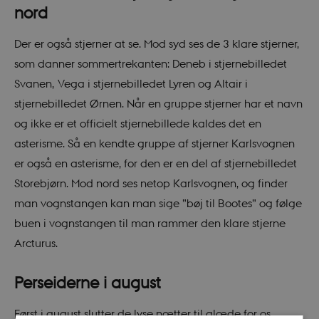
nord
Der er også stjerner at se. Mod syd ses de 3 klare stjerner,
som danner sommertrekanten: Deneb i stjernebilledet
Svanen, Vega i stjernebilledet Lyren og Altair i
stjernebilledet Ørnen. Når en gruppe stjerner har et navn
og ikke er et officielt stjernebillede kaldes det en
asterisme. Så en kendte gruppe af stjerner Karlsvognen
er også en asterisme, for den er en del af stjernebilledet
Storebjørn. Mod nord ses netop Karlsvognen, og finder
man vognstangen kan man sige ”bøj til Bootes” og følge
buen i vognstangen til man rammer den klare stjerne
Arcturus.
Perseiderne i august
Først i august slutter de lyse nætter til glæde for os