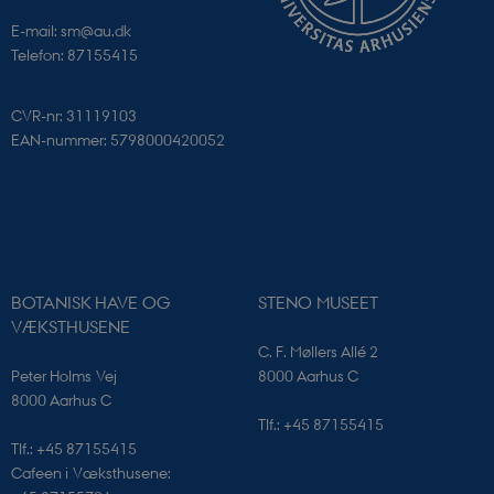
E-mail: sm@au.dk
Telefon: 87155415
CVR-nr: 31119103
EAN-nummer: 5798000420052
__cf_bm
Cloudflare Inc.
.vimeo.com
BOTANISK HAVE OG
STENO MUSEET
VÆKSTHUSENE
C. F. Møllers Allé 2
Peter Holms Vej
8000 Aarhus C
8000 Aarhus C
Tlf.: +45 87155415
Udbyder /
Navn
Udløb
Beskrivelse
Domæne
Udbyder /
Tlf.: +45 87155415
Navn
Udløb
Beskrivelse
Domæne
Cafeen i Væksthusene:
_cfuvid
.elfsight.com
Session
Denne cookie
Navn
Udbyder / Domæne
Udløb
bruges til brug
YSC
Session
Denne cookie