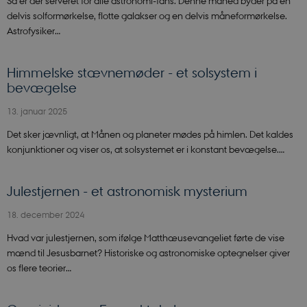
delvis solformørkelse, flotte galakser og en delvis måneformørkelse.
Nødvendige
Statistiske
Marketing
Astrofysiker…
Funktionelle
Nødvendige cookies hjælper med at gøre
Himmelske stævnemøder - et solsystem i
hjemmesiden brugbar ved at aktivere nogle
grundlæggende funktioner som navigation mm.
bevægelse
Hjemmesiden kan ikke fungerer uden disse cookies.
13. januar 2025
Navn
Udbyder / Domæne
Det sker jævnligt, at Månen og planeter mødes på himlen. Det kaldes
CookieScriptConsent
CookieScript
sciencemuseerne.dk
konjunktioner og viser os, at solsystemet er i konstant bevægelse.…
Julestjernen - et astronomisk mysterium
18. december 2024
Hvad var julestjernen, som ifølge Matthæusevangeliet førte de vise
mænd til Jesusbarnet? Historiske og astronomiske optegnelser giver
os flere teorier…
PHPSESSID
PHP.net
sciencemuseerne.app.geckobookin