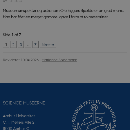
09. juli 2024
Museumsinspektør og astronom Ole Eggers Bjælde er en glad mand.
Han har fået en meget gammel gave i form af to meteoritter.
Side 1 af 7
1
2
3
…
7
Næste
Revideret 10.04.2026
-
Marianne Sodemann
VISITOR_PRIVACY_METADATA
YouTube
.youtube.com
SCIENCE MUSEERNE
Aarhus Universitet
C. F. Møllers Allé 2
8000 Aarhus C