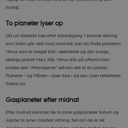
muligt.
To planeter lyser op
Gå ud allerede lige efter solnedgang. I samme retning
som Solen går ned mod nordvest, kan du finde planeten
Venus som er meget klar i øjeblikket og den svage,
rødlige planet Mars. Når Venus står på aftenhimlen
kaldes den ”Aftenstjerne” selvom det er en planet.
Planeter – og Månen – lyser ikke i sig selv, men reflekterer
Solens lys.
Gasplaneter efter midnat
Efter midnat kommer de to store gasplaneter Saturn og
Jupiter til syne i modsat retning. Selvom de er ret
anselige i størrelse, er de lange væk fra Jorden og ses