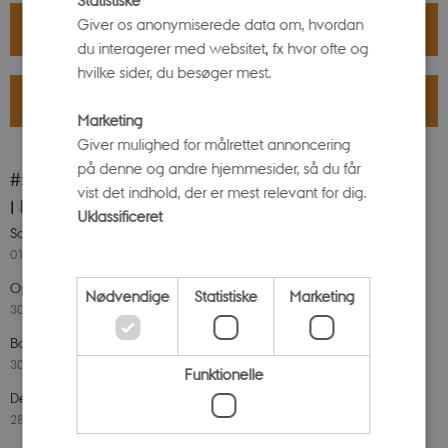
Giver os anonymiserede data om, hvordan
PLANLÆG BESØG
du interagerer med websitet, fx hvor ofte og
hvilke sider, du besøger mest.
BOOK TID TIL KLASSENS BESØG
Marketing
Giver mulighed for målrettet annoncering
på denne og andre hjemmesider, så du får
#stenomuseet på Instagram
vist det indhold, der er mest relevant for dig.
Nyheder
Uklassificeret
Sommerferie på Science Museerne
01. juli 2026
-
Botanisk Have
Oplev solformørkelsen 12. august 2026
Nødvendige
Statistiske
Marketing
30. juni 2026
-
Ole Rømer-Observatoriet
Book en rundvisning i Aarhus Universitetspark og Universitetsbyen
30. juni 2026
-
Ole Rømer-Observatoriet
Funktionelle
Den oversete krop. Den oversete debat.
28. juni 2026
-
Steno Museet