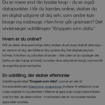
Du er mere end din fysiske krop – du er også
datapunkter. Når du færdes online, skaber du
en digital udgave af dig selv, som andre kan
bruge og misbruge. Men hvor går grænsen? Det
undersøger udstillingen "Kroppen som data."
Hvem er du online?
Når du deler dine personlige data, skaber du et slags digitalt alter ego –
en version af dig, der både er dig og ikke dig. Det digitale jeg kan
formes, fortolkes og udnyttes af andre – ofte uden at du opdager det.
Derfor er det vigtigt at forstå, hvordan dine data bliver brugt, og hvornår
du egentlig giver samtykke.
En udstilling, der skaber eftertanke
Udstillingsafsnittet
"Kroppen som data"
, som er en del af
hovedudstillingen
Kære krop, svære krop,
inviterer til refleksion over
vores digitale liv og identitet. Målet er at gøre især unge mere kritiske
over for det, de deler online – hvad enten det er via sociale medier,
apps eller cookies.