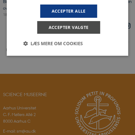
Blod, bryster og ulighed: Ny udstilling på Steno Museet undersøger den
oversete krop
ACCEPTER ALLE
18. juni 2026
-
Steno Museet
ACCEPTER VALGTE
LÆS MERE OM COOKIES
Revideret 17.06.2026
-
Trine Bjerre Mikkelsen
Nødvendige
Statistiske
Marketing
Funktionelle
Nødvendige cookies hjælper med at gøre
hjemmesiden brugbar ved at aktivere nogle
SCIENCE MUSEERNE
grundlæggende funktioner som navigation mm.
Hjemmesiden kan ikke fungerer uden disse cookies.
Aarhus Universitet
Navn
Udbyder / Domæne
C. F. Møllers Allé 2
CookieScriptConsent
CookieScript
8000 Aarhus C
sciencemuseerne.dk
E-mail: sm@au.dk