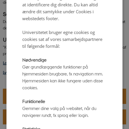
digitalt – og hvad vi vælger at skjule.
at identificere dig direkte. Du kan altid
ændre dit samtykke under Cookies i
Se andres svar – og giv dit eget
webstedets footer.
Du kan også gå på opdagelse i, hvordan andre gæster har visualiseret
deres online-jeg – og selv bidrage med en tegning.
Universitetet bruger egne cookies og
cookies sat af vores samarbejdspartnere
Unge har sat retningen
til følgende formål:
"Kroppen som data" er udviklet i tæt samarbejde med unge som del af
projektet
"Giv de unge ordet"
, støttet af Novo Nordisk Fonden.
Nødvendige
Læs mere om projektet Giv de unge ordet
.
Gør grundlæggende funktioner på
Lyt til projektets podcast-serie "Dig og dine data"
.
hjemmesiden brugbare, fx navigation mm.
Hjemmesiden kan ikke fungere uden disse
cookies.
ÅBNINGSTIDER
Funktionelle
Gemmer dine valg på websitet, når du
navigerer rundt, fx sprog eller login.
PRAKTISK INFORMATION
Statistiske