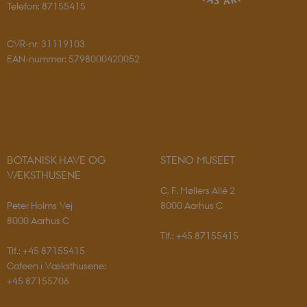
Telefon: 87155415
CVR-nr: 31119103
EAN-nummer: 5798000420052
PHPSESSID
PHP.net
sciencemuseerne.app.geckobookin
BOTANISK HAVE OG
STENO MUSEET
VÆKSTHUSENE
C. F. Møllers Allé 2
Peter Holms Vej
8000 Aarhus C
8000 Aarhus C
Tlf.: +45 87155415
Tlf.: +45 87155415
Cafeen i Væksthusene:
+45 87155706