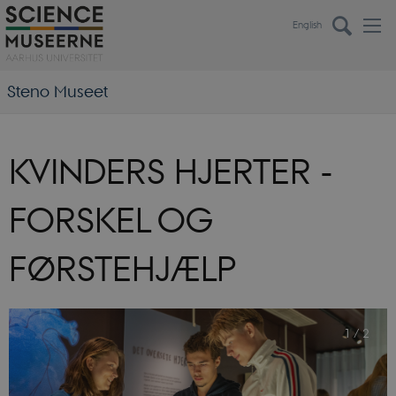
English
Steno Museet
KVINDERS HJERTER -
FORSKEL OG
FØRSTEHJÆLP
1
/
2