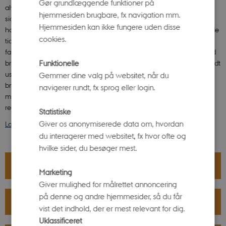
Gør grundlæggende funktioner på
alvorlige konsekvenser, når hvert sekund tæller: ”Det er mange år
hjemmesiden brugbare, fx navigation mm.
siden, at de første kursister begyndte at spørge ind til, hvorfor vi ikke
Hjemmesiden kan ikke fungere uden disse
havde kvindelige dukker i undervisningen, men de var på daværende
cookies.
tidspunkt ikke tilgængelige,” fortæller han. ”Vi købte kvindelige
fantomer, da de kom på markedet, og har siden december 2024 altid
Funktionelle
brugt dem i vores undervisning. Vi kan jo se, at mange faktisk bliver lidt
usikre og finder det grænseoverskridende, når de ser, at dukken har
Gemmer dine valg på websitet, når du
bryster. Det er vigtigt for os at gøre undervisningen så realistisk som
navigerer rundt, fx sprog eller login.
muligt. Uhensigtsmæssig blufærdighed skal ikke stå i vejen for at
redde liv.”
Statistiske
Giver os anonymiserede data om, hvordan
Læs mere om det afholdte arrangement her.
du interagerer med websitet, fx hvor ofte og
hvilke sider, du besøger mest.
ÅBNINGSTIDER
Marketing
Giver mulighed for målrettet annoncering
på denne og andre hjemmesider, så du får
PRAKTISK INFORMATION
vist det indhold, der er mest relevant for dig.
Uklassificeret