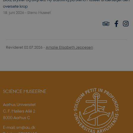
oversete krop
Funktionelle
18. juni 2026
-
Steno Museet
Nødvendige cookies hjælper med at gøre
hjemmesiden brugbar ved at aktivere nogle
grundlæggende funktioner som navigation mm.
Hjemmesiden kan ikke fungerer uden disse cookies.
Navn
Udbyder / Domæne
Revideret 02.07.2026
-
Amalie Elisabeth Jeppesen
CookieScriptConsent
CookieScript
sciencemuseerne.dk
SCIENCE MUSEERNE
Aarhus Universitet
C. F. Møllers Allé 2
8000 Aarhus C
PHPSESSID
PHP.net
sciencemuseerne.app.geckobookin
E-mail: sm@au.dk