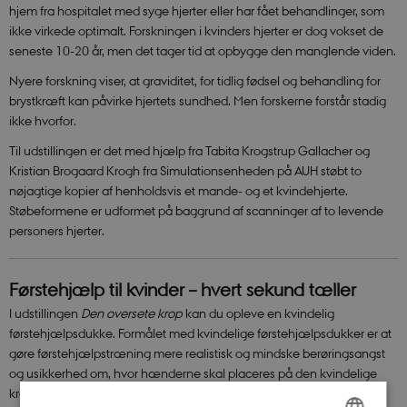
hjem fra hospitalet med syge hjerter eller har fået behandlinger, som
ikke virkede optimalt. Forskningen i kvinders hjerter er dog vokset de
seneste 10-20 år, men det tager tid at opbygge den manglende viden.
Nyere forskning viser, at graviditet, for tidlig fødsel og behandling for
brystkræft kan påvirke hjertets sundhed. Men forskerne forstår stadig
ikke hvorfor.
Til udstillingen er det med hjælp fra Tabita Krogstrup Gallacher og
Kristian Brogaard Krogh fra Simulationsenheden på AUH støbt to
nøjagtige kopier af henholdsvis et mande- og et kvindehjerte.
Støbeformene er udformet på baggrund af scanninger af to levende
personers hjerter.
Førstehjælp til kvinder – hvert sekund tæller
I udstillingen
Den oversete krop
kan du opleve en kvindelig
førstehjælpsdukke. Formålet med kvindelige førstehjælpsdukker er at
gøre førstehjælpstræning mere realistisk og mindske berøringsangst
og usikkerhed om, hvor hænderne skal placeres på den kvindelige
krop – og hvor hårdt man skal trykke.