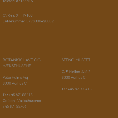
Telefon: 87155415
CVR-nr: 31119103
EAN-nummer: 5798000420052
BOTANISK HAVE OG
STENO MUSEET
VÆKSTHUSENE
C. F. Møllers Allé 2
Peter Holms Vej
8000 Aarhus C
PHPSESSID
PHP.net
8000 Aarhus C
app.geckobooking.dk
Tlf.: +45 87155415
Tlf.: +45 87155415
Cafeen i Væksthusene:
+45 87155706