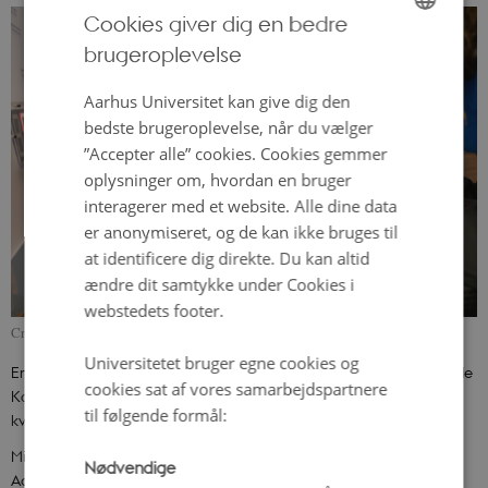
Cookies giver dig en bedre
brugeroplevelse
ENGLISH
DANISH
Aarhus Universitet kan give dig den
bedste brugeroplevelse, når du vælger
”Accepter alle” cookies. Cookies gemmer
oplysninger om, hvordan en bruger
interagerer med et website. Alle dine data
er anonymiseret, og de kan ikke bruges til
at identificere dig direkte. Du kan altid
ændre dit samtykke under Cookies i
webstedets footer.
Credit: Kasper Hornbæk og Science Museerne, Aarhus Universitet
Universitetet bruger egne cookies og
Emnet blev også sat i fokus i foråret 2026, da Science Museerne, Røde
cookies sat af vores samarbejdspartnere
Kors Aarhus og Dansk Kvindesamfund afholdte et arrangement om
til følgende formål:
kvinders hjerter og førstehjælp.
Michael Bøgh Nielsen, aktivitetsleder for førstehjælp ved Røde Kors
Nødvendige
Aarhus, peger på, at netop den manglende praktiske erfaring kan få