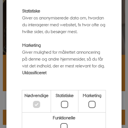
Statistiske
Giver os anonymiserede data om, hvordan
du interagerer med websitet, fx hvor ofte og
hvilke sider, du besøger mest.
Marketing
Giver mulighed for målrettet annoncering
på denne og andre hjemmesider, så du får
Læs mere om kunstnerne og processen bag
vist det indhold, der er mest relevant for dig.
Uklassificeret
ANGST SOM BRODERI
Nødvendige
Statistiske
Marketing
ÅBNINGSTIDER
Funktionelle