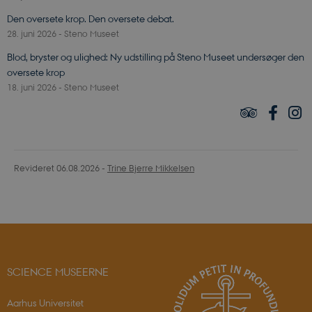
sciencemuseerne.dk
Den oversete krop. Den oversete debat.
28. juni 2026
-
Steno Museet
Blod, bryster og ulighed: Ny udstilling på Steno Museet undersøger den
oversete krop
18. juni 2026
-
Steno Museet
PHPSESSID
PHP.net
sciencemuseerne.app.geckobookin
Revideret 06.08.2026
-
Trine Bjerre Mikkelsen
SCIENCE MUSEERNE
Aarhus Universitet