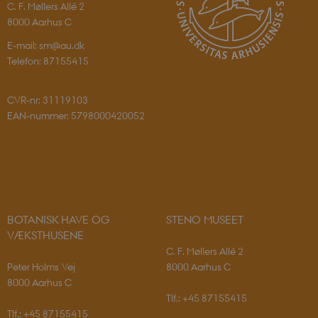
C. F. Møllers Allé 2
8000 Aarhus C
E-mail: sm@au.dk
Telefon: 87155415
PHPSESSID
PHP.net
CVR-nr: 31119103
app.geckobooking.dk
EAN-nummer: 5798000420052
BOTANISK HAVE OG
STENO MUSEET
VÆKSTHUSENE
C. F. Møllers Allé 2
Peter Holms Vej
8000 Aarhus C
8000 Aarhus C
Tlf.: +45 87155415
Tlf.: +45 87155415