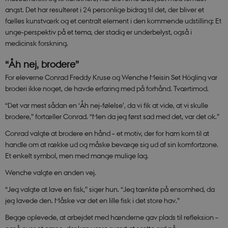
angst. Det har resulteret i 24 personlige bidrag til det, der bliver et
fælles kunstværk og et centralt element i den kommende udstilling: Et
unge-perspektiv på et tema, der stadig er underbelyst, også i
medicinsk forskning.
“Åh nej, brodere”
For eleverne Conrad Freddy Kruse og Wenche Meisin Set Högling var
broderi ikke noget, de havde erfaring med på forhånd. Tværtimod.
“Det var mest sådan en ‘Åh nej-følelse’, da vi fik at vide, at vi skulle
brodere,” fortæller Conrad. “Men da jeg først sad med det, var det ok.”
Conrad valgte at brodere en hånd – et motiv, der for ham kom til at
handle om at række ud og måske bevæge sig ud af sin komfortzone.
Et enkelt symbol, men med mange mulige lag.
Wenche valgte en anden vej.
“Jeg valgte at lave en fisk,” siger hun. “Jeg tænkte på ensomhed, da
jeg lavede den. Måske var det en lille fisk i det store hav.”
Begge oplevede, at arbejdet med hænderne gav plads til refleksion –