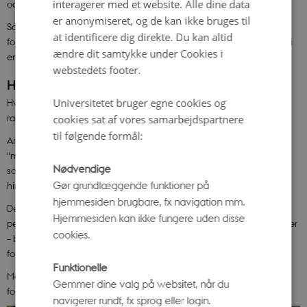
interagerer med et website. Alle dine data
også at være med til at udforme det endelige værk.
er anonymiseret, og de kan ikke bruges til
Samskabelsesprojektet har samtidig givet dem alle tre en større
at identificere dig direkte. Du kan altid
forståelse for angst – og for, hvordan personlige erfaringer kan indgå i
ændre dit samtykke under Cookies i
en professionel udstillingskontekst.
webstedets footer.
Hvad nu?
Universitetet bruger egne cookies og
Hvis de tre elever skulle arbejde med et nyt emne i en lignende
ramme, har de flere ideer.
cookies sat af vores samarbejdspartnere
til følgende formål:
Anna og Wenche peger på kvinders cyklus som et overset og
“megaspændende” tema, mens Conrad gerne ville arbejde med
Nødvendige
sociale medier og deres betydning for, hvordan vi ser på os selv og
Gør grundlæggende funktioner på
hinanden.
hjemmesiden brugbare, fx navigation mm.
Deres bidrag til ”Den Oversete Krop” viser, hvordan tekstile teknikker,
Hjemmesiden kan ikke fungere uden disse
personlige fortællinger og samskabelse kan åbne for nye perspektiver
cookies.
– både på angst og på de blinde vinkler, der stadig findes i vores
forståelse af krop og sind.
Funktionelle
Men ikke mindst har eleverne været med til at skabe et
Gemmer dine valg på websitet, når du
formidlingsrum, som også den unge målgruppe kan relatere til.
navigerer rundt, fx sprog eller login.