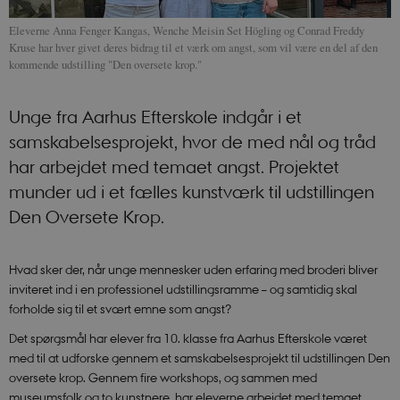
Eleverne Anna Fenger Kangas, Wenche Meisin Set Högling og Conrad Freddy
Kruse har hver givet deres bidrag til et værk om angst, som vil være en del af den
kommende udstilling "Den oversete krop."
Unge fra Aarhus Efterskole indgår i et
samskabelsesprojekt, hvor de med nål og tråd
har arbejdet med temaet angst. Projektet
munder ud i et fælles kunstværk til udstillingen
Den Oversete Krop.
Hvad sker der, når unge mennesker uden erfaring med broderi bliver
inviteret ind i en professionel udstillingsramme – og samtidig skal
forholde sig til et svært emne som angst?
Det spørgsmål har elever fra 10. klasse fra Aarhus Efterskole været
med til at udforske gennem et samskabelsesprojekt til udstillingen Den
oversete krop. Gennem fire workshops, og sammen med
museumsfolk og to kunstnere, har eleverne arbejdet med temaet